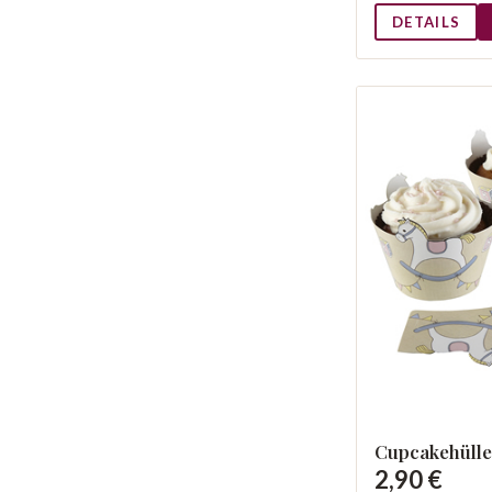
DETAILS
Cupcakehüll
2,90 €