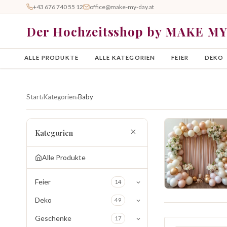
+43 676 740 55 12
office@make-my-day.at
Der Hochzeitsshop by MAKE M
ALLE PRODUKTE
ALLE KATEGORIEN
FEIER
DEKO
Start
Kategorien
Baby
›
›
Kategorien
Alle Produkte
Feier
14
Deko
49
Geschenke
17