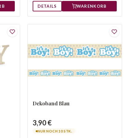
RB
DETAILS
WARENKORB
Dekoband Blau
3,90 €
NUR NOCH 10 STK.