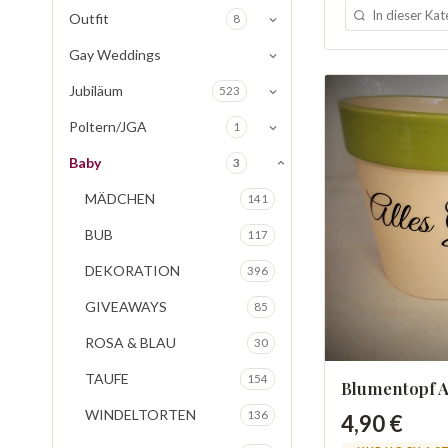
Outfit
8
Gay Weddings
Jubiläum
523
Poltern/JGA
1
Baby
3
MÄDCHEN
141
BUB
117
DEKORATION
396
GIVEAWAYS
85
ROSA & BLAU
30
TAUFE
154
Blumentopf A
WINDELTORTEN
136
4,90 €