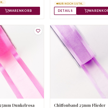
TK.
NUR NOCH 1 STK.
WARENKORB
DETAILS
WARENKO
 25mm Dunkelrosa
Chiffonband 25mm Flieder