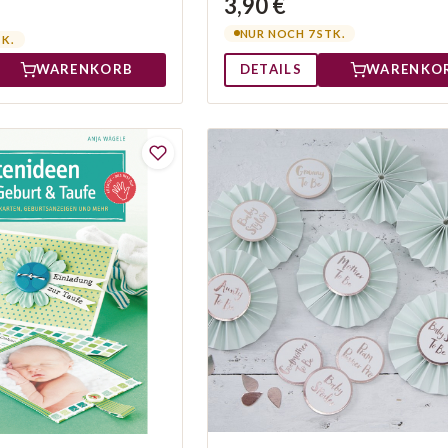
3,90 €
NUR NOCH 7 STK.
TK.
DETAILS
WARENKO
WARENKORB