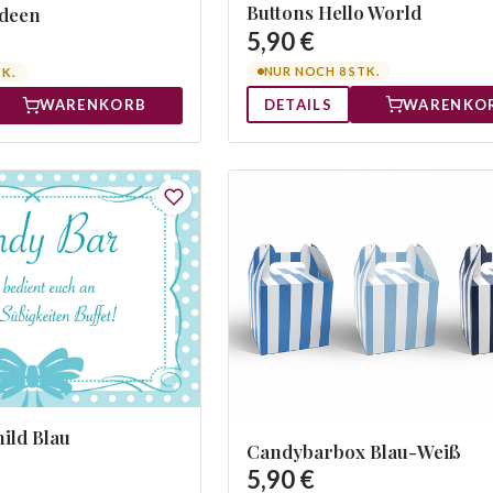
Buttons Hello World
ideen
5,90 €
NUR NOCH 8 STK.
TK.
DETAILS
WARENKO
WARENKORB
ild Blau
Candybarbox Blau-Weiß
5,90 €