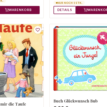
TK.
NUR NOCH 1 STK.
WARENKORB
DETAILS
WARENKO
Buch Glückwunsch Bub
 mir die Taufe