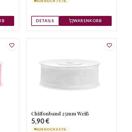
NUR NOCH 7 STK.
DETAILS
WARENKORB
RB
Chiffonband 25mm Weiß
5,90 €
NUR NOCH 4 STK.