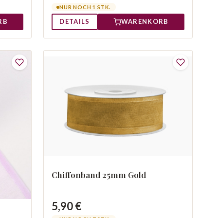
NUR NOCH 1 STK.
RB
DETAILS
WARENKORB
Chiffonband 25mm Gold
5,90 €