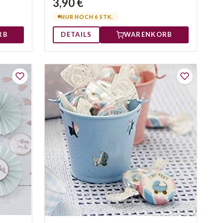
3,90 €
NUR NOCH 6 STK.
RB
DETAILS
WARENKORB