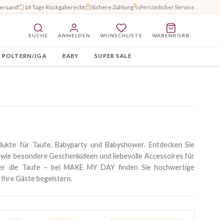
Versand
14 Tage Rückgaberecht
Sichere Zahlung
Persönlicher Service
SUCHE
ANMELDEN
WUNSCHLISTE
WARENKORB
POLTERN/JGA
BABY
SUPER SALE
odukte für Taufe, Babyparty und Babyshower. Entdecken Sie
 sowie besondere Geschenkideen und liebevolle Accessoires für
der die Taufe – bei MAKE MY DAY finden Sie hochwertige
 Ihre Gäste begeistern.