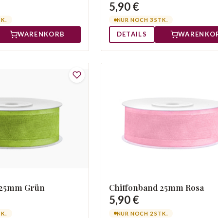
5,90 €
TK.
NUR NOCH 3 STK.
WARENKORB
DETAILS
WARENKO
 25mm Grün
Chiffonband 25mm Rosa
5,90 €
TK.
NUR NOCH 2 STK.