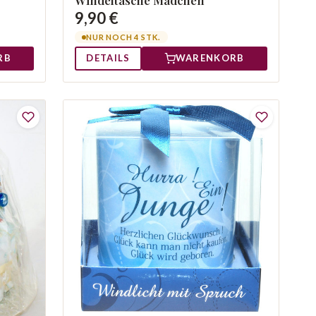
9,90 €
NUR NOCH 4 STK.
RB
DETAILS
WARENKORB