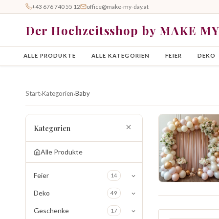
+43 676 740 55 12
office@make-my-day.at
Der Hochzeitsshop by MAKE M
ALLE PRODUKTE
ALLE KATEGORIEN
FEIER
DEKO
Start
Kategorien
Baby
›
›
Kategorien
Alle Produkte
Feier
14
Deko
49
Geschenke
17