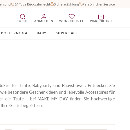
Versand
14 Tage Rückgaberecht
Sichere Zahlung
Persönlicher Service
SUCHE
ANMELDEN
WUNSCHLISTE
WARENKORB
POLTERN/JGA
BABY
SUPER SALE
odukte für Taufe, Babyparty und Babyshower. Entdecken Sie
 sowie besondere Geschenkideen und liebevolle Accessoires für
der die Taufe – bei MAKE MY DAY finden Sie hochwertige
 Ihre Gäste begeistern.