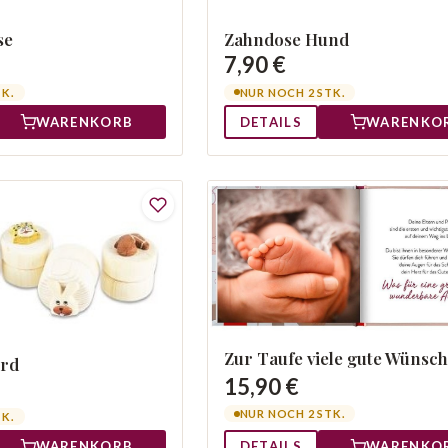
se
Zahndose Hund
7,90 €
TK.
NUR NOCH 2 STK.
WARENKORB
DETAILS
WARENKO
Zur Taufe viele gute Wünsc
erd
15,90 €
NUR NOCH 2 STK.
TK.
WARENKORB
DETAILS
WARENKO