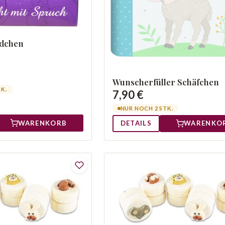
ädchen
Wunscherfüller Schäfchen
TK.
7,90 €
NUR NOCH 2 STK.
WARENKORB
DETAILS
WARENKO