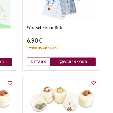
Wunschstern Bub
6,90 €
NUR NOCH 4 STK.
DETAILS
WARENKORB
RB