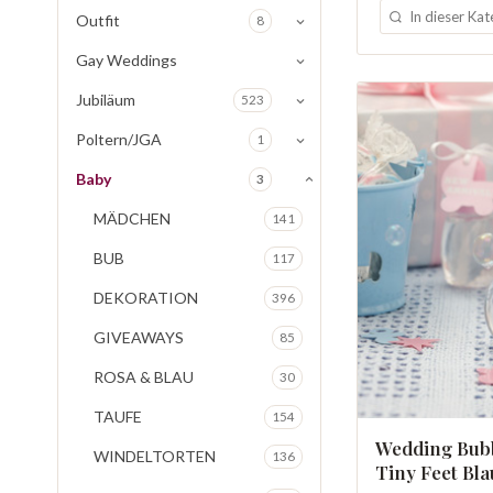
Outfit
8
Gay Weddings
Jubiläum
523
Poltern/JGA
1
Baby
3
MÄDCHEN
141
BUB
117
DEKORATION
396
GIVEAWAYS
85
ROSA & BLAU
30
TAUFE
154
Wedding Bubb
WINDELTORTEN
136
Tiny Feet Bla