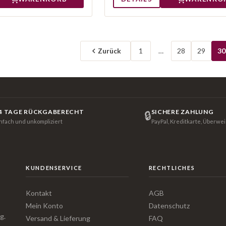
Zurück
1
…
28
29
30
4 TAGE RÜCKGABERECHT
SICHERE ZAHLUNG
🔒
infach und unkompliziert
PayPal, Kreditkarte, Überwe
KUNDENSERVICE
RECHTLICHES
Kontakt
AGB
Mein Konto
Datenschutz
g.
Versand & Lieferung
FAQ