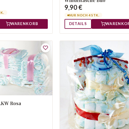
9,90 €
TK.
NUR NOCH 4 STK.
WARENKORB
DETAILS
WARENKO
 LKW Rosa