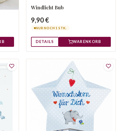
Windlicht Bub
9,90 €
NUR NOCH 1 STK.
RB
DETAILS
WARENKORB