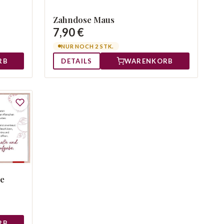
Zahndose Maus
7,90 €
NUR NOCH 2 STK.
RB
DETAILS
WARENKORB
he
RB