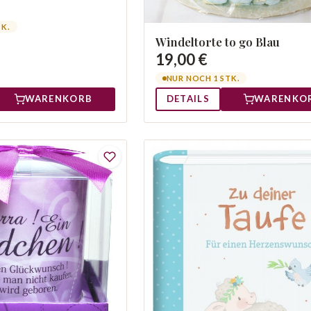
TK.
Windeltorte to go Blau
19,00 €
NUR NOCH 1 STK.
WARENKORB
DETAILS
WARENKO