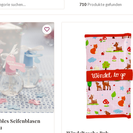
710
Produkte gefunden
les Seifenblasen
u
Windeltasche Bub