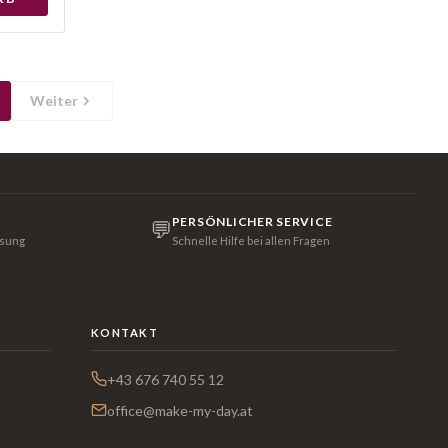
Weiter
PERSÖNLICHER SERVICE
💬
isung
Schnelle Hilfe bei allen Fragen
KONTAKT
+43 676 740 55 12
office@make-my-day.at