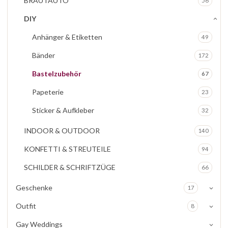
BRAUTAUTO
56
DIY
Anhänger & Etiketten
49
Bänder
172
Bastelzubehör
67
Papeterie
23
Sticker & Aufkleber
32
INDOOR & OUTDOOR
140
KONFETTI & STREUTEILE
94
SCHILDER & SCHRIFTZÜGE
66
Geschenke
17
Outfit
8
Gay Weddings