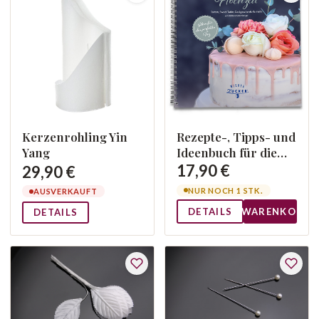
Kerzenrohling Yin
Rezepte-, Tipps- und
Yang
Ideenbuch für die
Hochzeit
17,90 €
29,90 €
NUR NOCH 1 STK.
AUSVERKAUFT
DETAILS
WARENKORB
DETAILS