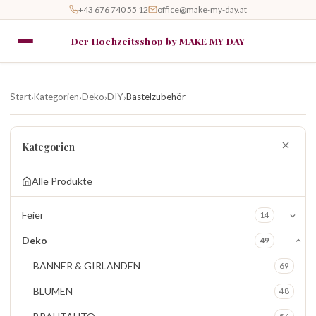
+43 676 740 55 12
office@make-my-day.at
Der Hochzeitsshop by MAKE MY DAY
Start
Kategorien
Deko
DIY
Bastelzubehör
›
›
›
›
Kategorien
Alle Produkte
Feier
14
Deko
49
BANNER & GIRLANDEN
69
BLUMEN
48