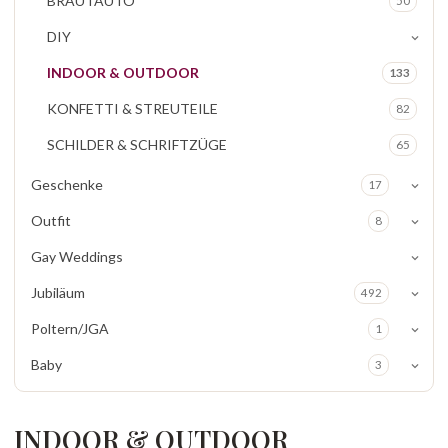
BRAUTAUTO
50
DIY
INDOOR & OUTDOOR
133
KONFETTI & STREUTEILE
82
SCHILDER & SCHRIFTZÜGE
65
Geschenke
17
Outfit
8
Gay Weddings
Jubiläum
492
Poltern/JGA
1
Baby
3
INDOOR & OUTDOOR