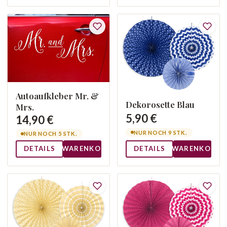
Autoaufkleber Mr. &
Dekorosette Blau
Mrs.
5,90 €
14,90 €
NUR NOCH 9 STK.
NUR NOCH 5 STK.
DETAILS
WARENKORB
DETAILS
WARENKORB