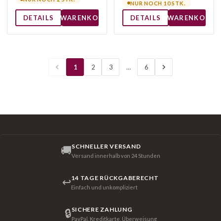
NUR NOCH 10 STK.
DETAILS
WARENKORB
DETAILS
WARENKORB
1
2
3
…
6
SCHNELLER VERSAND
🚚
Versand innerhalb von 24 Stunden
14 TAGE RÜCKGABERECHT
↩
Einfach und unkompliziert
SICHERE ZAHLUNG
🔒
PayPal, Kreditkarte, Überweisung