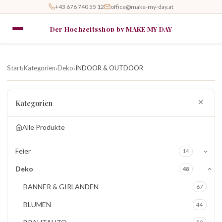
+43 676 740 55 12
office@make-my-day.at
Der Hochzeitsshop by MAKE MY DAY
Start
Kategorien
Deko
INDOOR & OUTDOOR
›
›
›
Kategorien
Alle Produkte
Feier
14
Deko
48
BANNER & GIRLANDEN
67
BLUMEN
44