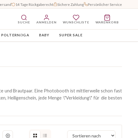
Versand
14 Tage Rückgaberecht
Sichere Zahlung
Persönlicher Service
SUCHE
ANMELDEN
WUNSCHLISTE
WARENKORB
POLTERN/JGA
BABY
SUPER SALE
te und Brautpaar. Eine Photobooth ist mittlerweile schon fast
en, Heiligenschein, jede Menge \"Verkleidung\" für die besten