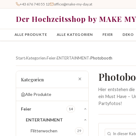
+43 676 740 55 12
office@make-my-day.at
Der Hochzeitsshop by MAKE M
ALLE PRODUKTE
ALLE KATEGORIEN
FEIER
DEKO
Start
Kategorien
Feier
ENTERTAINMENT
Photobooth
›
›
›
›
Photobo
Kategorien
Hier entstehen die
Alle Produkte
ein Must Have – Un
Partyfotos!
Feier
14
ENTERTAINMENT
Flitterwochen
29