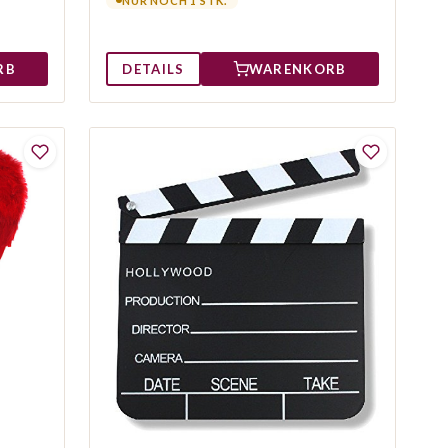
NUR NOCH 1 STK.
DETAILS
WARENKORB
RB