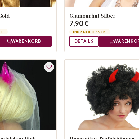
Gold
Glamourhut Silber
7,90 €
TK.
NUR NOCH 6 STK.
WARENKORB
DETAILS
WARENKO
Haarreifen Teufelshörner
eufelchen Pink