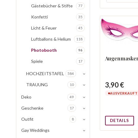
Gästebücher & Stifte
77
Konfetti
35
Licht & Feuer
45
Luftballons & Helium
118
Photobooth
96
Augenmasken
Spiele
17
HOCHZEITSTAFEL
584
3,90 €
TRAUUNG
10
AUSVERKAUFT
Deko
49
Geschenke
17
Outfit
8
DETAILS
Gay Weddings