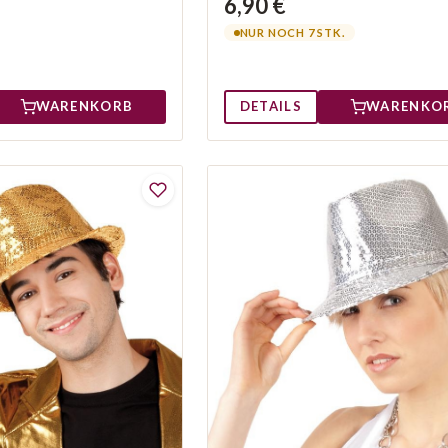
6,90 €
NUR NOCH 7 STK.
WARENKORB
DETAILS
WARENKO