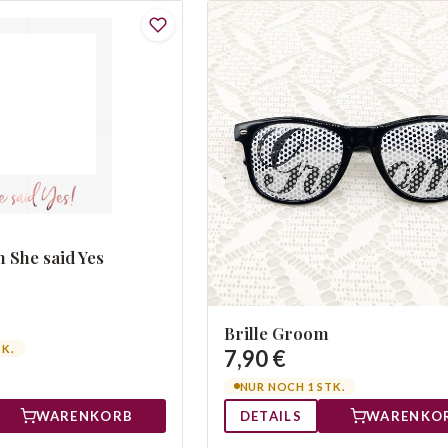
 She said Yes
Brille Groom
TK.
7,90 €
NUR NOCH 1 STK.
WARENKORB
DETAILS
WARENKO