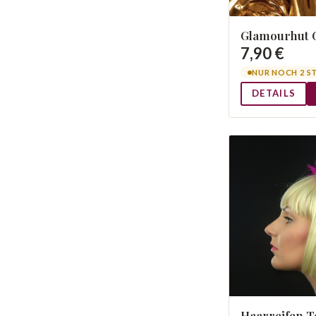
Glamourhut 
7,90 €
NUR NOCH 2 S
DETAILS
Haarreifen T