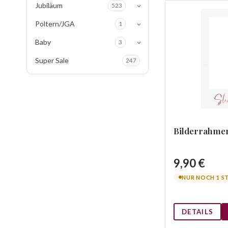
Jubiläum
523
Poltern/JGA
1
Baby
3
Super Sale
247
Bilderrahmen
9,90 €
NUR NOCH 1 S
DETAILS