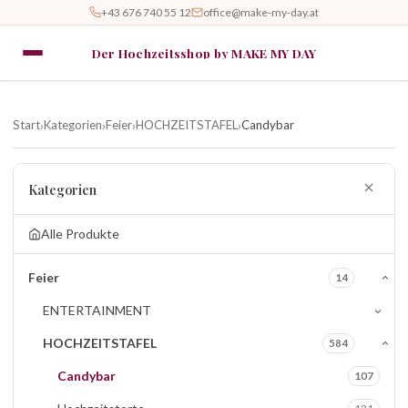
+43 676 740 55 12
office@make-my-day.at
Der Hochzeitsshop by MAKE MY DAY
Start
Kategorien
Feier
HOCHZEITSTAFEL
Candybar
›
›
›
›
Kategorien
Alle Produkte
Feier
14
ENTERTAINMENT
HOCHZEITSTAFEL
584
Candybar
107