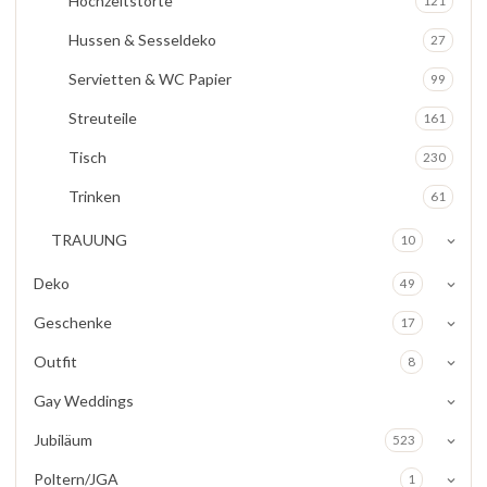
Hochzeitstorte
121
Hussen & Sesseldeko
27
Servietten & WC Papier
99
Streuteile
161
Tisch
230
Trinken
61
TRAUUNG
10
Deko
49
Geschenke
17
Outfit
8
Gay Weddings
Jubiläum
523
Poltern/JGA
1