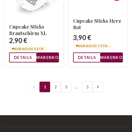
Cupcake Sticks Herz
Cupcake Sticks
Rot
Brautschirm XL
3,90 €
2,90 €
NUR NOCH 7 STK.
NUR NOCH 5 STK.
DETAILS
WARENKORB
DETAILS
WARENKORB
1
2
3
…
5