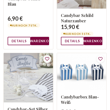
Blau
Candybar Schild
6,90 €
Naturzauber
15,90 €
NUR NOCH 7 STK.
NUR NOCH 5 STK.
DETAILS
WARENKORB
DETAILS
WARENKORB
Candybarbox Blau-
Weiß
Candybar-Set Silber