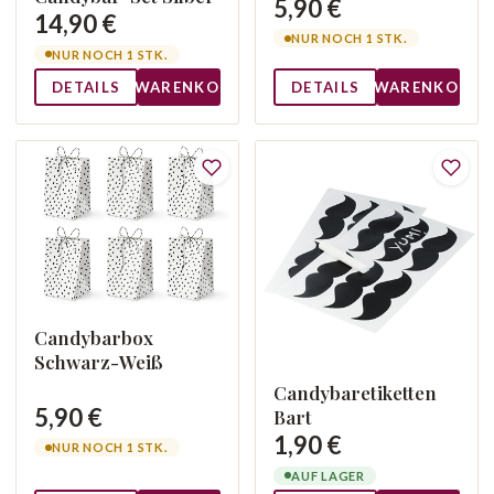
5,90 €
14,90 €
NUR NOCH 1 STK.
NUR NOCH 1 STK.
DETAILS
WARENKORB
DETAILS
WARENKORB
Candybarbox
Schwarz-Weiß
Candybaretiketten
5,90 €
Bart
1,90 €
NUR NOCH 1 STK.
AUF LAGER