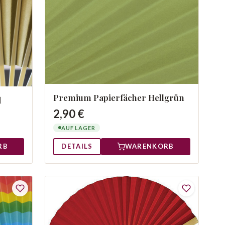
Premium Papierfächer Hellgrün
d
2,90 €
AUF LAGER
RB
DETAILS
WARENKORB