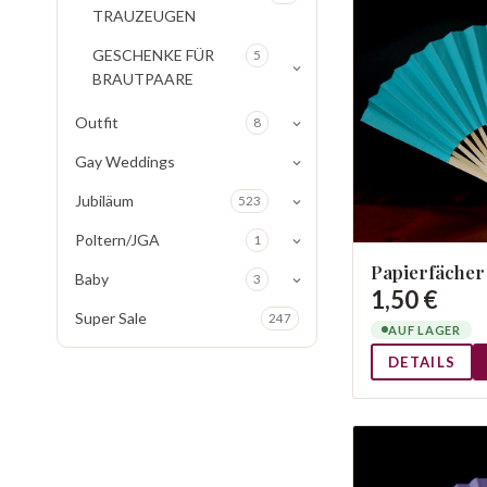
TRAUZEUGEN
GESCHENKE FÜR
5
BRAUTPAARE
Outfit
8
Gay Weddings
Jubiläum
523
Poltern/JGA
1
Papierfächer
Baby
3
1,50 €
Super Sale
247
AUF LAGER
DETAILS