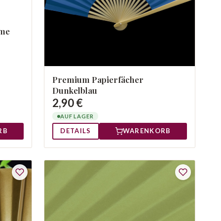
eme
Premium Papierfächer
Dunkelblau
2,90 €
AUF LAGER
RB
DETAILS
WARENKORB