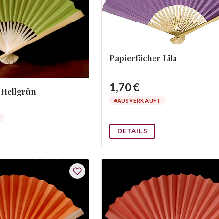
Papierfächer Lila
1,70 €
 Hellgrün
AUSVERKAUFT
DETAILS