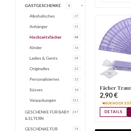
GASTGESCHENKE
8
Alkoholisches
27
Anhänger
55
Hochzeitsfächer
38
Kinder
16
Ladies & Gents
54
Originelles
22
Personalisiertes
12
Fächer Traum
Süsses
16
2,90 €
Verpackungen
131
NUR NOCH 5 S
GESCHENKE FÜR BABY
DETAILS
237
& ELTERN
GESCHENKE FÜR
79