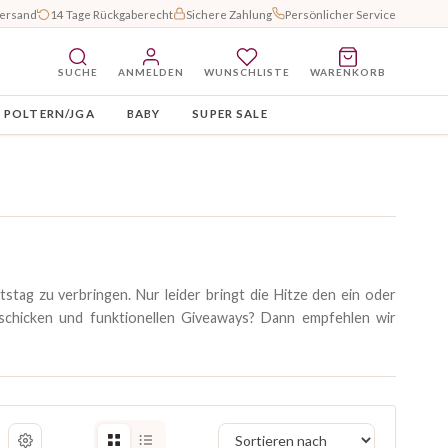
Versand
14 Tage Rückgaberecht
Sichere Zahlung
Persönlicher Service
SUCHE
ANMELDEN
WUNSCHLISTE
WARENKORB
POLTERN/JGA
BABY
SUPER SALE
tag zu verbringen. Nur leider bringt die Hitze den ein oder
schicken und funktionellen Giveaways? Dann empfehlen wir