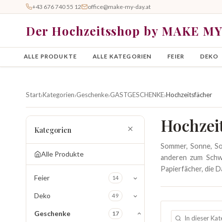
+43 676 740 55 12
office@make-my-day.at
Der Hochzeitsshop by MAKE M
ALLE PRODUKTE
ALLE KATEGORIEN
FEIER
DEKO
Start
Kategorien
Geschenke
GASTGESCHENKE
Hochzeitsfächer
›
›
›
›
Hochzei
Kategorien
Sommer, Sonne, Son
Alle Produkte
anderen zum Schwi
Papierfächer, die 
Feier
14
Deko
49
Geschenke
17