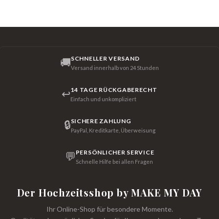
SCHNELLER VERSAND
🚚
Versand innerhalb von 24 Stunden
14 TAGE RÜCKGABERECHT
↩
Einfach und unkompliziert
SICHERE ZAHLUNG
🔒
PayPal, Kreditkarte, Überweisung
PERSÖNLICHER SERVICE
💬
Schnelle Hilfe bei allen Fragen
Der Hochzeitsshop by MAKE MY DAY
Ihr Online-Shop für besondere Momente.