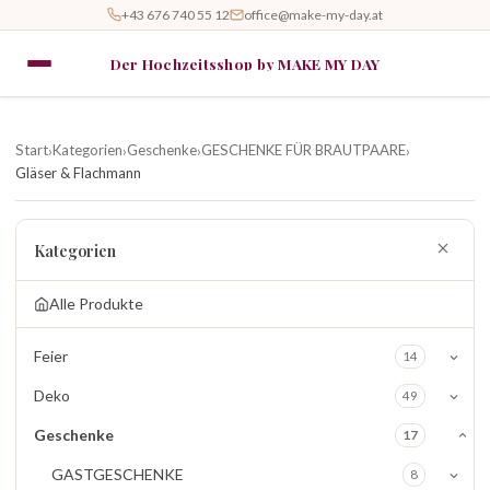
+43 676 740 55 12
office@make-my-day.at
Der Hochzeitsshop by MAKE MY DAY
Start
Kategorien
Geschenke
GESCHENKE FÜR BRAUTPAARE
›
›
›
›
Gläser & Flachmann
Kategorien
Alle Produkte
Feier
14
Deko
49
Geschenke
17
GASTGESCHENKE
8