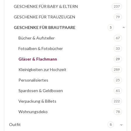
GESCHENKE FÜR BABY & ELTERN
237
GESCHENKE FÜR TRAUZEUGEN
79
GESCHENKE FÜR BRAUTPAARE
5
Bücher & Aufsteller
67
Fotoalben & Fotobücher
33
Gläser & Flachmann
29
Kleinigkeiten zur Hochzeit
289
Personalisiertes
25
Spardosen & Geldboxen
61
Verpackung & Billets
222
Wohnungsdeko
78
Outfit
8