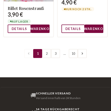
4,90 €
Billet Rosenstrauß
NUR NOCH 2 STK.
3,90 €
AUF LAGER
DETAILS
WARENKORB
DETAILS
WARENKORB
1
2
3
…
10
SCHNELLER VERSAND
🚚
Versand innerhalb von 24 Stunden
14 TAGE RÜCKGABERECHT