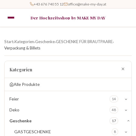
+43 676 740 55 12
office@make-my-day.at
Der Hochzeitsshop by MAKE MY DAY
Start
Kategorien
Geschenke
GESCHENKE FÜR BRAUTPAARE
›
›
›
›
Verpackung & Billets
Kategorien
Alle Produkte
Feier
14
Deko
48
Geschenke
17
GASTGESCHENKE
8