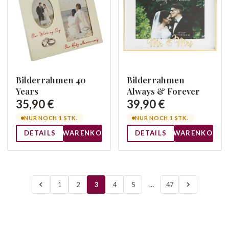
Bilderrahmen 40
Bilderrahmen
Years
Always & Forever
35,90 €
39,90 €
NUR NOCH 1 STK.
NUR NOCH 1 STK.
DETAILS
WARENKORB
DETAILS
WARENKORB
1
2
3
4
5
…
47