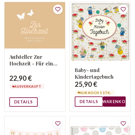
Aufsteller Zur
Hochzeit - Für ein
glückliches Leben zu
Baby- und
zweit
Kindertagebuch
22,90 €
25,90 €
AUSVERKAUFT
NUR NOCH 1 STK.
DETAILS
WARENKORB
DETAILS