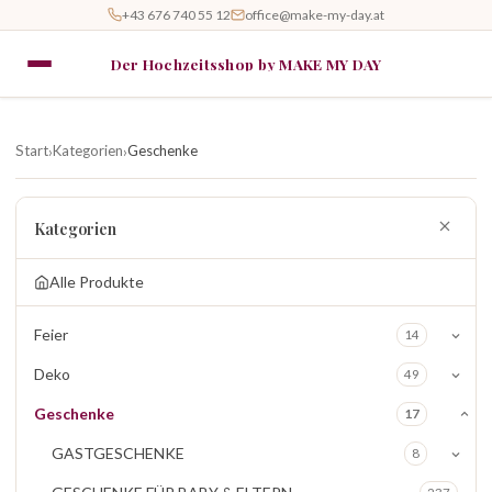
+43 676 740 55 12
office@make-my-day.at
Der Hochzeitsshop by MAKE MY DAY
Start
Kategorien
Geschenke
›
›
Kategorien
Alle Produkte
Feier
14
Deko
49
Geschenke
17
GASTGESCHENKE
8