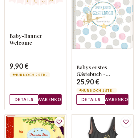
Baby-Banner
Welcome
9,90 €
Babys erstes
Gästebuch -
NUR NOCH 2 STK.
Wünsche für Dich
25,90 €
NUR NOCH 1 STK.
DETAILS
WARENKORB
DETAILS
WARENKORB