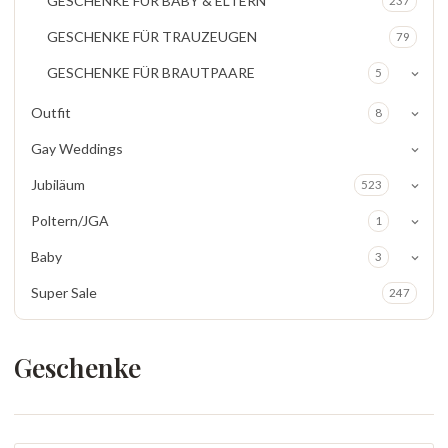
GESCHENKE FÜR BABY & ELTERN
237
GESCHENKE FÜR TRAUZEUGEN
79
GESCHENKE FÜR BRAUTPAARE
5
Outfit
8
Gay Weddings
Jubiläum
523
Poltern/JGA
1
Baby
3
Super Sale
247
Geschenke