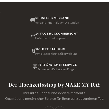
SCHNELLER VERSAND
🚚
Versand innerhalb von 24 Stunden
14 TAGE RÜCKGABERECHT
↩
Einfach und unkompliziert
SICHERE ZAHLUNG
🔒
PayPal, Kreditkarte, Überweisung
PERSÖNLICHER SERVICE
💬
Schnelle Hilfe bei allen Fragen
Der Hochzeitsshop by MAKE MY DAY
Ihr Online-Shop für besondere Momente.
Qualität und persönlicher Service für Ihren ganz besonderen Tag.