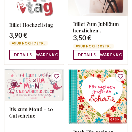
Billet Zum Jubiläum
Billet Hochzeitstag
herzlichen
3,90 €
Glückwunsch!
3,50 €
NUR NOCH 7 STK.
NUR NOCH 10 STK.
DETAILS
WARENKORB
DETAILS
WARENKORB
Bis zum Mond - 20
Gutscheine