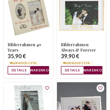
Bilderrahmen 40
Bilderrahmen
Years
Always & Forever
35,90 €
39,90 €
NUR NOCH 1 STK.
NUR NOCH 1 STK.
DETAILS
WARENKORB
DETAILS
WARENKORB