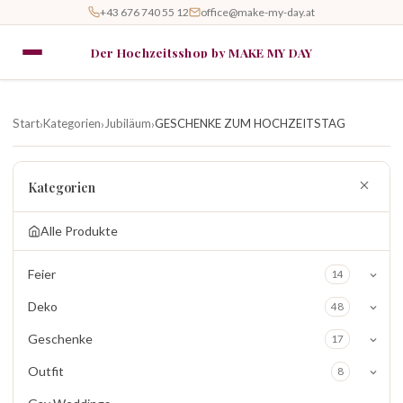
+43 676 740 55 12
office@make-my-day.at
Der Hochzeitsshop by MAKE MY DAY
Start
Kategorien
Jubiläum
GESCHENKE ZUM HOCHZEITSTAG
›
›
›
Kategorien
Alle Produkte
Feier
14
Deko
48
Geschenke
17
Outfit
8