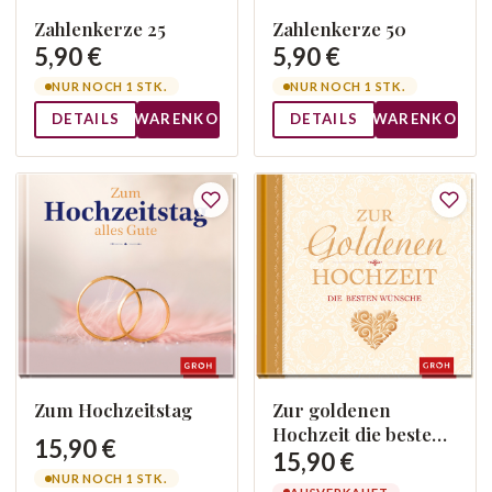
Zahlenkerze 25
Zahlenkerze 50
5,90 €
5,90 €
NUR NOCH 1 STK.
NUR NOCH 1 STK.
DETAILS
WARENKORB
DETAILS
WARENKORB
Zum Hochzeitstag
Zur goldenen
Hochzeit die besten
15,90 €
Wünsche
15,90 €
NUR NOCH 1 STK.