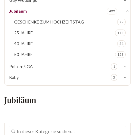
Gay Weddings
Jubiläum
492
GESCHENKE ZUM HOCHZEITSTAG
79
25 JAHRE
111
40 JAHRE
51
50 JAHRE
153
Poltern/JGA
1
Baby
3
Jubiläum