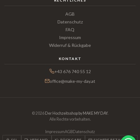
RECHTLICHES
AGB
Datenschutz
FAQ
Impressum
Widerruf & Rückgabe
KONTAKT
+43 676 740 55 12
office@make-my-day.at
© 2026
Der Hochzeitsshop by MAKE MY DAY
.
Alle Rechte vorbehalten.
Impressum
AGB
Datenschutz
SSL
VERSAND
RÜCKGABE
SICHERE BEZAHLUNG