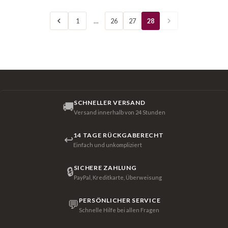
1
…
26
27
28
SCHNELLER VERSAND
🚚
Versand innerhalb von 24 Stunden
14 TAGE RÜCKGABERECHT
↩
Einfach und unkompliziert
SICHERE ZAHLUNG
🔒
PayPal, Kreditkarte, Überweisung
PERSÖNLICHER SERVICE
💬
Schnelle Hilfe bei allen Fragen