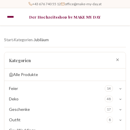
+43 676 740 55 12
office@make-my-day.at
Der Hochzeitsshop by MAKE MY DAY
Start
Kategorien
Jubiläum
›
›
Kategorien
Alle Produkte
Feier
14
Deko
48
Geschenke
17
Outfit
8