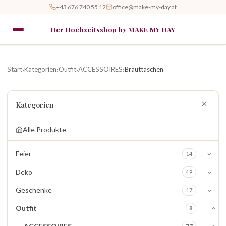
+43 676 740 55 12
office@make-my-day.at
Der Hochzeitsshop by MAKE MY DAY
Start
Kategorien
Outfit
ACCESSOIRES
Brauttaschen
›
›
›
›
Kategorien
Alle Produkte
Feier
14
Deko
49
Geschenke
17
Outfit
8