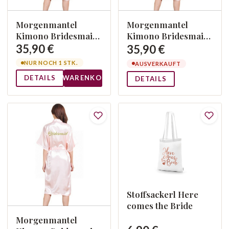
Morgenmantel
Morgenmantel
Kimono Bridesmaid
Kimono Bridesmaid
M
S
35,90 €
35,90 €
NUR NOCH 1 STK.
AUSVERKAUFT
DETAILS
WARENKORB
DETAILS
Stoffsackerl Here
comes the Bride
Morgenmantel