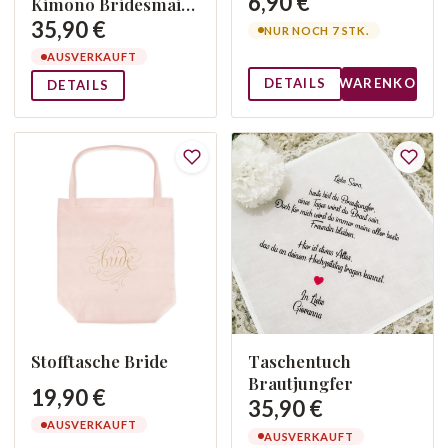
6,90 €
Kimono Bridesmaid
XL
35,90 €
NUR NOCH 7 STK.
AUSVERKAUFT
DETAILS
WARENKORB
DETAILS
Stofftasche Bride
Taschentuch
Brautjungfer
19,90 €
35,90 €
AUSVERKAUFT
AUSVERKAUFT