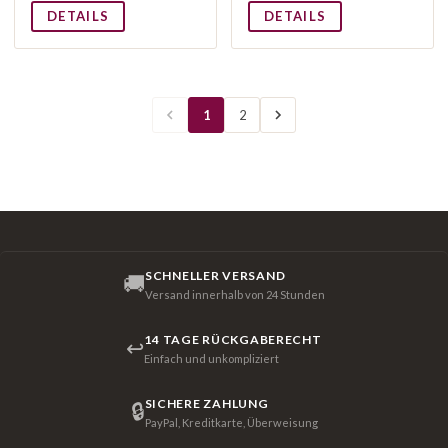
DETAILS
DETAILS
1
2
SCHNELLER VERSAND
🚚
Versand innerhalb von 24 Stunden
14 TAGE RÜCKGABERECHT
↩
Einfach und unkompliziert
SICHERE ZAHLUNG
🔒
PayPal, Kreditkarte, Überweisung