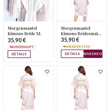
Morgenmantel
Morgenmantel
Kimono Bridesmaid
Kimono Bride XL
L
35,90 €
35,90 €
NUR NOCH 1 STK.
AUSVERKAUFT
DETAILS
WARENKORB
DETAILS