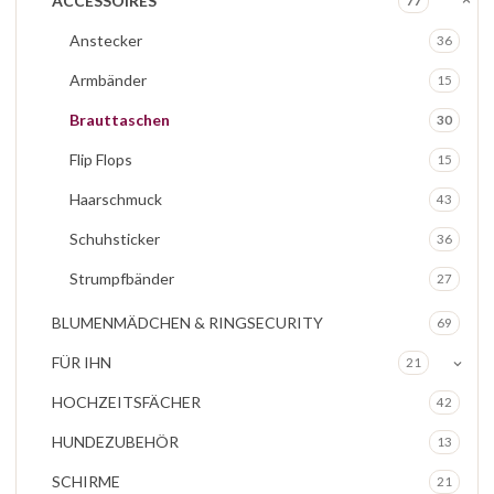
ACCESSOIRES
77
Anstecker
36
Armbänder
15
Brauttaschen
30
Flip Flops
15
Haarschmuck
43
Schuhsticker
36
Strumpfbänder
27
BLUMENMÄDCHEN & RINGSECURITY
69
FÜR IHN
21
HOCHZEITSFÄCHER
42
HUNDEZUBEHÖR
13
SCHIRME
21