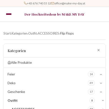
+43 676 740 55 12
office@make-my-day.at
Der Hochzeitsshop by MAKE MY DAY
Start
Kategorien
Outfit
ACCESSOIRES
Flip Flops
›
›
›
›
Kategorien
Alle Produkte
Feier
14
Deko
49
Geschenke
17
Outfit
8