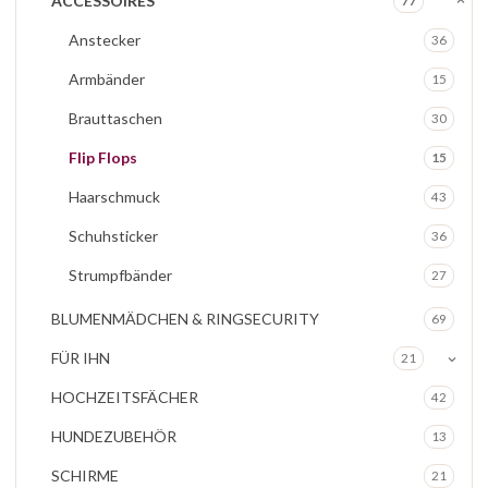
ACCESSOIRES
77
Anstecker
36
Armbänder
15
Brauttaschen
30
Flip Flops
15
Haarschmuck
43
Schuhsticker
36
Strumpfbänder
27
BLUMENMÄDCHEN & RINGSECURITY
69
FÜR IHN
21
HOCHZEITSFÄCHER
42
HUNDEZUBEHÖR
13
SCHIRME
21