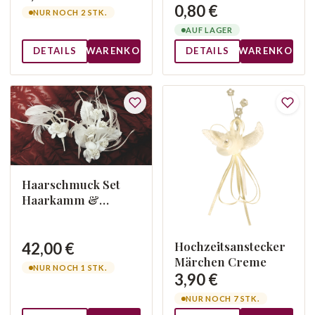
0,80 €
NUR NOCH 2 STK.
AUF LAGER
DETAILS
WARENKORB
DETAILS
WARENKORB
Haarschmuck Set
Haarkamm &
Anstecker
Hochzeitsanstecker
42,00 €
Märchen Creme
NUR NOCH 1 STK.
3,90 €
NUR NOCH 7 STK.