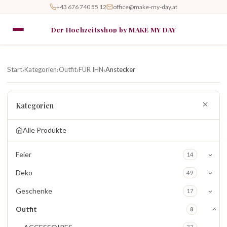
+43 676 740 55 12
office@make-my-day.at
Der Hochzeitsshop by MAKE MY DAY
Start
Kategorien
Outfit
FÜR IHN
Anstecker
›
›
›
›
Kategorien
Alle Produkte
Feier
14
Deko
49
Geschenke
17
Outfit
8