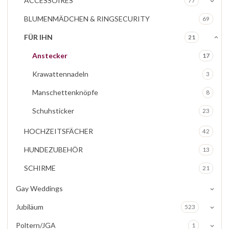
ACCESSOIRES
77
BLUMENMÄDCHEN & RINGSECURITY
69
FÜR IHN
21
Anstecker
17
Krawattennadeln
3
Manschettenknöpfe
8
Schuhsticker
23
HOCHZEITSFÄCHER
42
HUNDEZUBEHÖR
13
SCHIRME
21
Gay Weddings
Jubiläum
523
Poltern/JGA
1