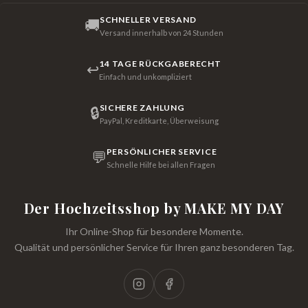
SCHNELLER VERSAND
🚚
Versand innerhalb von 24 Stunden
14 TAGE RÜCKGABERECHT
↩
Einfach und unkompliziert
SICHERE ZAHLUNG
🔒
PayPal, Kreditkarte, Überweisung
PERSÖNLICHER SERVICE
💬
Schnelle Hilfe bei allen Fragen
Der Hochzeitsshop by MAKE MY DAY
Ihr Online-Shop für besondere Momente.
Qualität und persönlicher Service für Ihren ganz besonderen Tag.