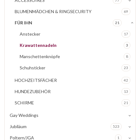
ACCESSOIRES
77
BLUMENMÄDCHEN & RINGSECURITY
69
FÜR IHN
21
Anstecker
17
Krawattennadeln
3
Manschettenknöpfe
8
Schuhsticker
23
HOCHZEITSFÄCHER
42
HUNDEZUBEHÖR
13
SCHIRME
21
Gay Weddings
Jubiläum
523
Poltern/JGA
1