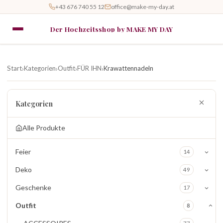
+43 676 740 55 12
office@make-my-day.at
Der Hochzeitsshop by MAKE MY DAY
Start
Kategorien
Outfit
FÜR IHN
Krawattennadeln
›
›
›
›
Kategorien
Alle Produkte
Feier
14
Deko
49
Geschenke
17
Outfit
8