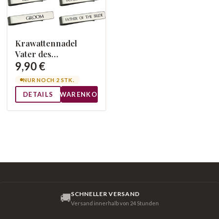
Krawattennadel
Vater des
Bräutigams
9,90 €
NUR NOCH 2 STK.
DETAILS
WARENKORB
SCHNELLER VERSAND
🚚
Versand innerhalb von 24 Stunden