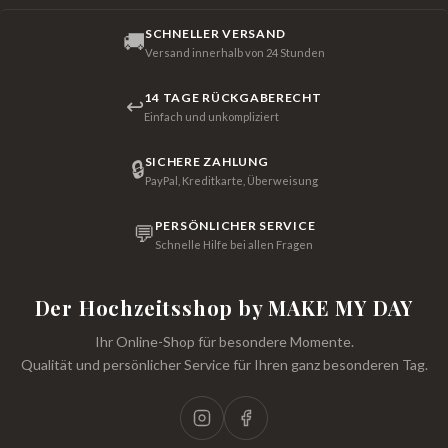
SCHNELLER VERSAND
🚚
Versand innerhalb von 24 Stunden
14 TAGE RÜCKGABERECHT
↩
Einfach und unkompliziert
SICHERE ZAHLUNG
🔒
PayPal, Kreditkarte, Überweisung
PERSÖNLICHER SERVICE
💬
Schnelle Hilfe bei allen Fragen
Der Hochzeitsshop by MAKE MY DAY
Ihr Online-Shop für besondere Momente.
Qualität und persönlicher Service für Ihren ganz besonderen Tag.