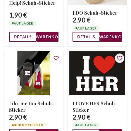
Help! Schuh-Sticker
I DO Schuh-Sticker
1,90 €
2,90 €
AUF LAGER
AUF LAGER
DETAILS
WARENKORB
DETAILS
WARENKORB
I do-me too Schuh-
I LOVE HER Schuh-
Sticker
Sticker
2,90 €
2,90 €
NUR NOCH 8 STK.
AUF LAGER