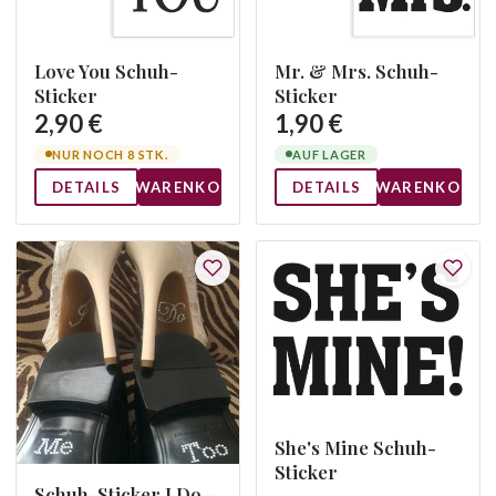
Love You Schuh-
Mr. & Mrs. Schuh-
Sticker
Sticker
2,90 €
1,90 €
NUR NOCH 8 STK.
AUF LAGER
DETAILS
WARENKORB
DETAILS
WARENKORB
She's Mine Schuh-
Sticker
Schuh-Sticker I Do -