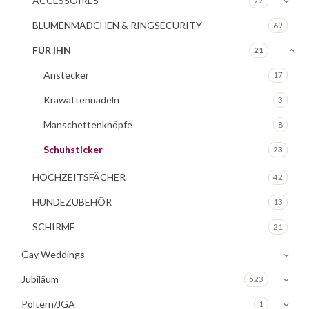
ACCESSOIRES
77
BLUMENMÄDCHEN & RINGSECURITY
69
FÜR IHN
21
Anstecker
17
Krawattennadeln
3
Manschettenknöpfe
8
Schuhsticker
23
HOCHZEITSFÄCHER
42
HUNDEZUBEHÖR
13
SCHIRME
21
Gay Weddings
Jubiläum
523
Poltern/JGA
1