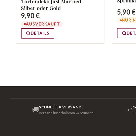
Sprühke
Tortendeko Just Married -
Silber oder Gold
5,90 €
9,90 €
NUR N
AUSVERKAUFT
DET
DETAILS
SCHNELLER VERSAND
1
🚚
↩
Versand innerhalb von 24 Stunden
E