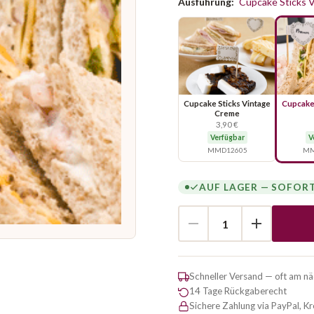
Ausführung:
Cupcake Sticks 
Cupcake Sticks Vintage
Cupcake 
Creme
3,90 €
Verfügbar
V
MMD12605
MM
AUF LAGER — SOFOR
Schneller Versand — oft am n
14 Tage Rückgaberecht
Sichere Zahlung via PayPal, K