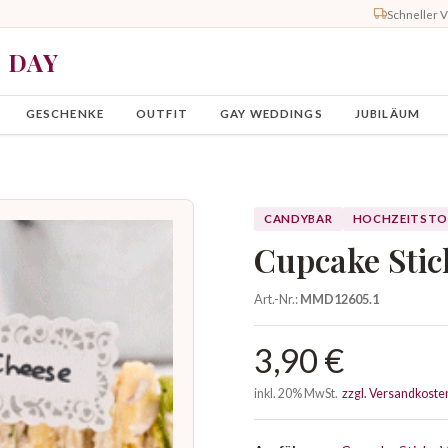
Schneller 
Y DAY
GESCHENKE
OUTFIT
GAY WEDDINGS
JUBILÄUM
CANDYBAR
HOCHZEITSTO
Cupcake Stic
Art.-Nr.:
MMD12605.1
3,90 €
inkl. 20% MwSt.
zzgl. Versandkoste