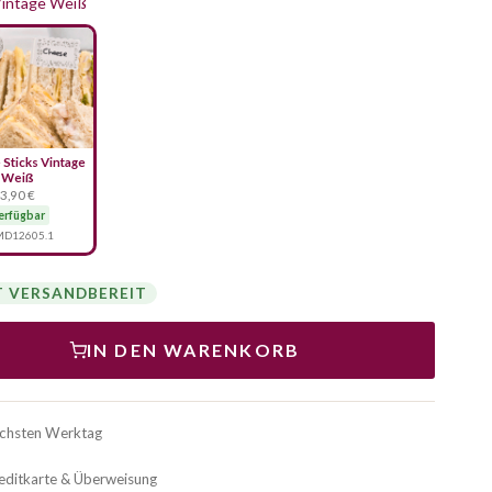
Vintage Weiß
Sticks Vintage
Weiß
3,90 €
erfügbar
D12605.1
T VERSANDBEREIT
IN DEN WARENKORB
ächsten Werktag
reditkarte & Überweisung