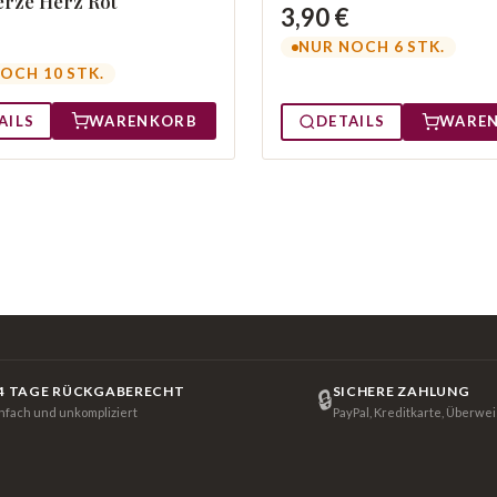
rze Herz Rot
3,90 €
NUR NOCH 6 STK.
OCH 10 STK.
AILS
WARENKORB
DETAILS
WARE
4 TAGE RÜCKGABERECHT
SICHERE ZAHLUNG
🔒
infach und unkompliziert
PayPal, Kreditkarte, Überwe