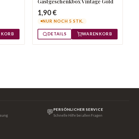
Gastgeschenkbox Vintage Gold
1,90 €
NUR NOCH 5 STK.
NKORB
DETAILS
WARENKORB
PERSÖNLICHER SERVICE
💬
isung
Schnelle Hilfe bei allen Fragen