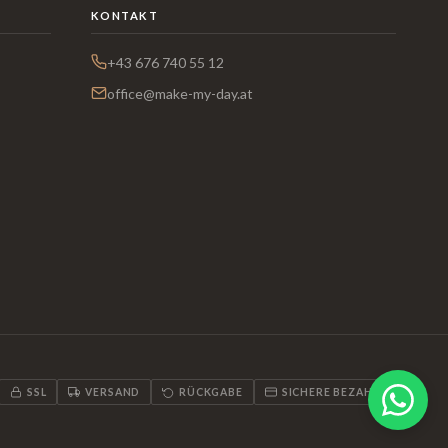
KONTAKT
+43 676 740 55 12
office@make-my-day.at
SSL
VERSAND
RÜCKGABE
SICHERE BEZAHLUNG