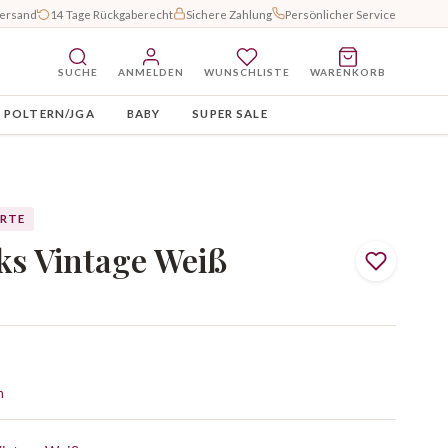
Versand
14 Tage Rückgaberecht
Sichere Zahlung
Persönlicher Service
SUCHE
ANMELDEN
WUNSCHLISTE
WARENKORB
POLTERN/JGA
BABY
SUPER SALE
RTE
ks Vintage Weiß
n