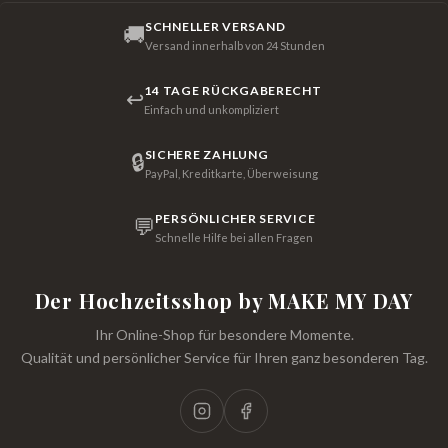
SCHNELLER VERSAND
🚚
Versand innerhalb von 24 Stunden
14 TAGE RÜCKGABERECHT
↩
Einfach und unkompliziert
SICHERE ZAHLUNG
🔒
PayPal, Kreditkarte, Überweisung
PERSÖNLICHER SERVICE
💬
Schnelle Hilfe bei allen Fragen
Der Hochzeitsshop by MAKE MY DAY
Ihr Online-Shop für besondere Momente.
Qualität und persönlicher Service für Ihren ganz besonderen Tag.