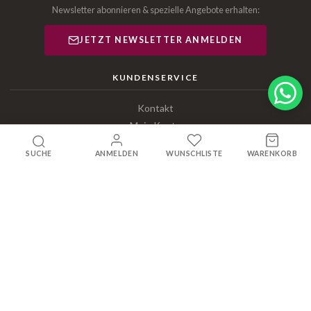
Newsletter abonnieren & spezielle Angebote erhalten:
JETZT NEWSLETTER ANMELDEN
KUNDENSERVICE
Kontakt
Mein Konto
Versand & Lieferung
SUCHE
ANMELDEN
WUNSCHLISTE
WARENKORB
Wunschliste
RECHTLICHES
AGB
Datenschutz
FAQ
Impressum
Widerruf & Rückgabe