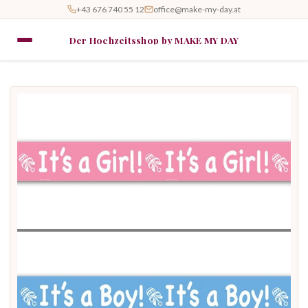
+43 676 740 55 12
office@make-my-day.at
Der Hochzeitsshop by MAKE MY DAY