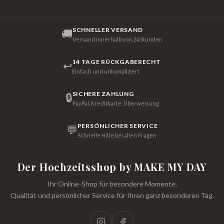
SCHNELLER VERSAND
🚚
Versand innerhalb von 24 Stunden
14 TAGE RÜCKGABERECHT
↩
Einfach und unkompliziert
SICHERE ZAHLUNG
🔒
PayPal, Kreditkarte, Überweisung
PERSÖNLICHER SERVICE
💬
Schnelle Hilfe bei allen Fragen
Der Hochzeitsshop by MAKE MY DAY
Ihr Online-Shop für besondere Momente.
Qualität und persönlicher Service für Ihren ganz besonderen Tag.