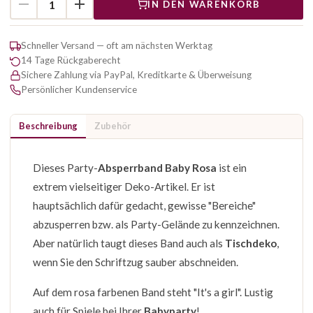
IN DEN WARENKORB
Schneller Versand — oft am nächsten Werktag
14 Tage Rückgaberecht
Sichere Zahlung via PayPal, Kreditkarte & Überweisung
Persönlicher Kundenservice
Beschreibung
Zubehör
Dieses Party-
Absperrband Baby Rosa
ist ein
extrem vielseitiger Deko-Artikel. Er ist
hauptsächlich dafür gedacht, gewisse "Bereiche"
abzusperren bzw. als Party-Gelände zu kennzeichnen.
Aber natürlich taugt dieses Band auch als
Tischdeko
,
wenn Sie den Schriftzug sauber abschneiden.
Auf dem rosa farbenen Band steht "It's a girl". Lustig
auch für Spiele bei Ihrer
Babyparty
!