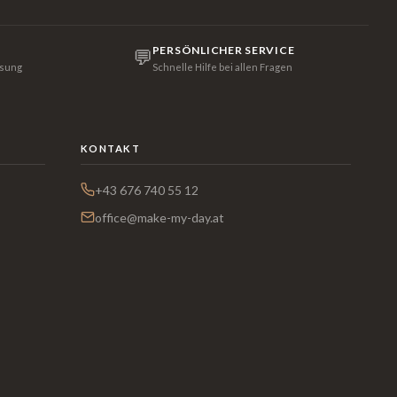
PERSÖNLICHER SERVICE
💬
isung
Schnelle Hilfe bei allen Fragen
KONTAKT
+43 676 740 55 12
office@make-my-day.at