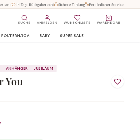
Versand
14 Tage Rückgaberecht
Sichere Zahlung
Persönlicher Service
SUCHE
ANMELDEN
WUNSCHLISTE
WARENKORB
POLTERN/JGA
BABY
SUPER SALE
ANHÄNGER
JUBILÄUM
r You
n