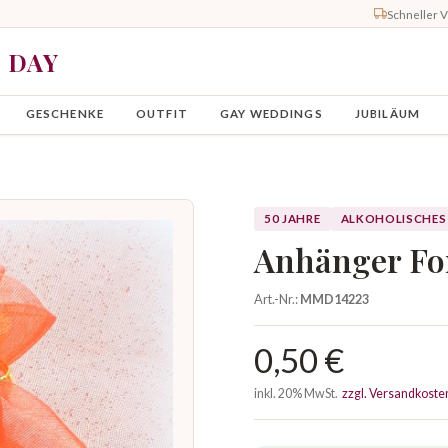
Schneller 
Y DAY
GESCHENKE
OUTFIT
GAY WEDDINGS
JUBILÄUM
50 JAHRE
ALKOHOLISCHES
Anhänger Fo
Art.-Nr.:
MMD14223
0,50 €
inkl. 20% MwSt.
zzgl. Versandkoste