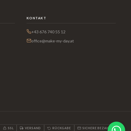
KONTAKT
+43 676 740 55 12
office@make-my-day.at
SSL
VERSAND
RÜCKGABE
SICHERE BEZAHLUNG