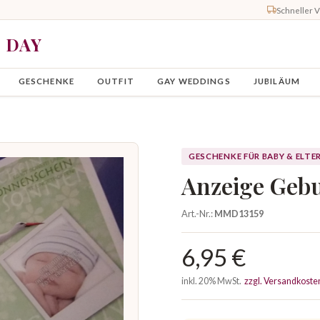
Schneller 
Y DAY
GESCHENKE
OUTFIT
GAY WEDDINGS
JUBILÄUM
GESCHENKE FÜR BABY & ELTE
Anzeige Geb
Art.-Nr.:
MMD13159
6,95 €
inkl. 20% MwSt.
zzgl. Versandkoste