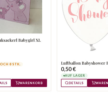
ksackerl Babygirl XL
Luftballon Babyshower 
OCH 8 STK.
0,50 €
AUF LAGER
AILS
WARENKORB
DETAILS
WARE