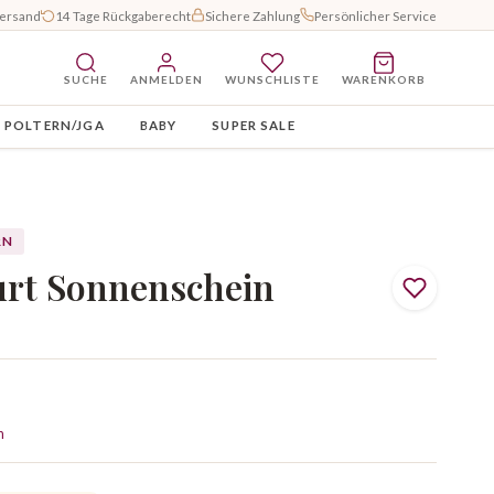
Versand
14 Tage Rückgaberecht
Sichere Zahlung
Persönlicher Service
SUCHE
ANMELDEN
WUNSCHLISTE
WARENKORB
POLTERN/JGA
BABY
SUPER SALE
RN
urt Sonnenschein
n