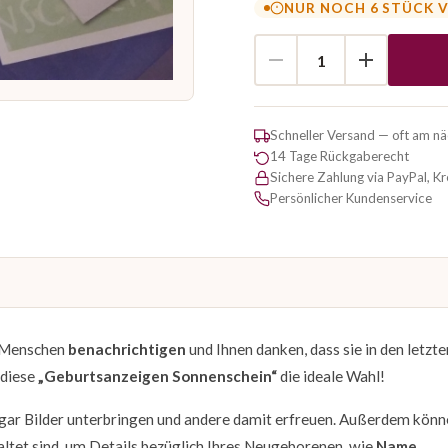
NUR NOCH 6 STÜCK 
Schneller Versand — oft am n
14 Tage Rückgaberecht
Sichere Zahlung via PayPal, K
Persönlicher Kundenservice
en Menschen
benachrichtigen
und Ihnen danken, dass sie in den letzte
 diese
„Geburtsanzeigen Sonnenschein“
die ideale Wahl!
gar Bilder unterbringen und andere damit erfreuen. Außerdem könn
altet sind, um Details bezüglich Ihres Neugeborenen, wie
Name
,