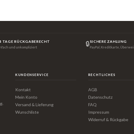
4 TAGE RÜCKGABERECHT
SICHERE ZAHLUNG
🔒
infach und unkompliziert
PayPal, Kreditkarte, Überwe
KUNDENSERVICE
RECHTLICHES
Kontakt
AGB
Mein Konto
Datenschutz
g.
Versand & Lieferung
FAQ
Wunschliste
Impressum
Widerruf & Rückgabe