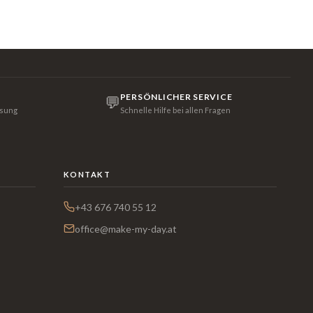
PERSÖNLICHER SERVICE
💬
isung
Schnelle Hilfe bei allen Fragen
KONTAKT
+43 676 740 55 12
office@make-my-day.at