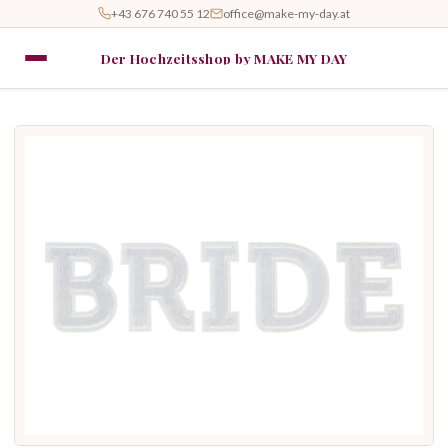
+43 676 740 55 12
office@make-my-day.at
Der Hochzeitsshop by MAKE MY DAY