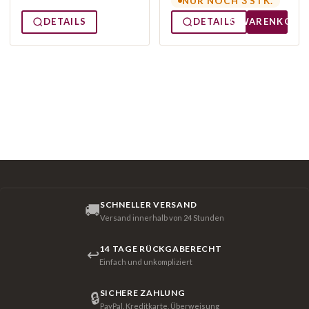
NUR NOCH 3 STK.
DETAILS
DETAILS
WARENKORB
SCHNELLER VERSAND
🚚
Versand innerhalb von 24 Stunden
14 TAGE RÜCKGABERECHT
↩
Einfach und unkompliziert
SICHERE ZAHLUNG
🔒
PayPal, Kreditkarte, Überweisung