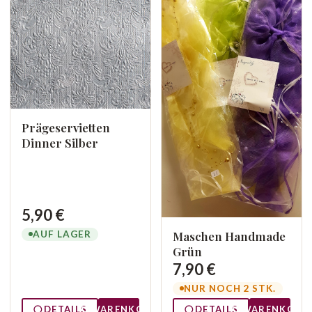
Prägeservietten
Dinner Silber
5,90 €
AUF LAGER
Maschen Handmade
Grün
7,90 €
NUR NOCH 2 STK.
DETAILS
WARENKORB
DETAILS
WARENKORB