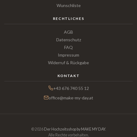
Wunschliste
RECHTLICHES
AGB
Datenschutz
FAQ
Impressum
Widerruf & Rückgabe
KONTAKT
+43 676 740 55 12
office@make-my-day.at
© 2026
Der Hochzeitsshop by MAKE MY DAY
.
Alle Rechte vorbehalten.