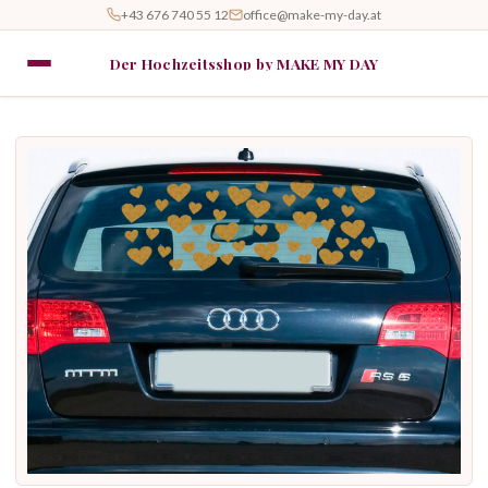
+43 676 740 55 12
office@make-my-day.at
Der Hochzeitsshop by MAKE MY DAY