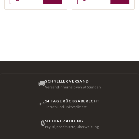
SCHNELLER VERSAND
🚚
Versand innerhalb von 24 Stunden
14 TAGE RÜCKGABERECHT
↩
Einfach und unkompliziert
SICHERE ZAHLUNG
🔒
PayPal, Kreditkarte, Überweisung