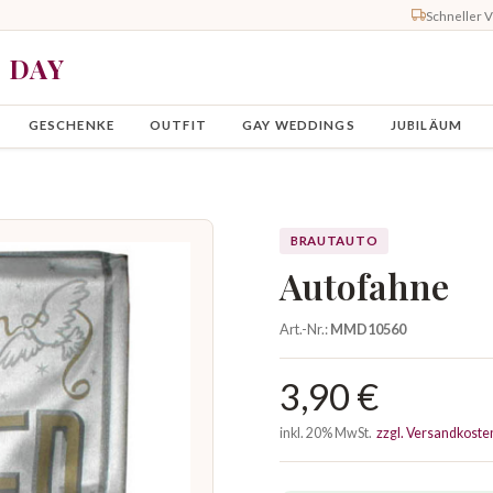
Schneller 
Y DAY
GESCHENKE
OUTFIT
GAY WEDDINGS
JUBILÄUM
BRAUTAUTO
Autofahne
Art.-Nr.:
MMD10560
3,90 €
inkl. 20% MwSt.
zzgl. Versandkoste