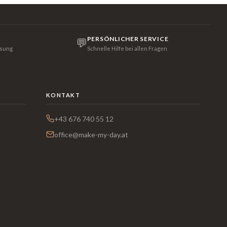
PERSÖNLICHER SERVICE
💬
isung
Schnelle Hilfe bei allen Fragen
KONTAKT
+43 676 740 55 12
office@make-my-day.at