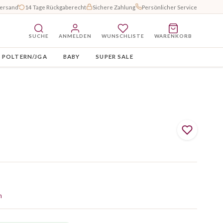
Versand
14 Tage Rückgaberecht
Sichere Zahlung
Persönlicher Service
SUCHE
ANMELDEN
WUNSCHLISTE
WARENKORB
POLTERN/JGA
BABY
SUPER SALE
n