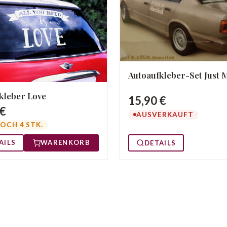
Autoaufkleber-Set Just 
kleber Love
15,90 €
 €
AUSVERKAUFT
OCH 4 STK.
AILS
WARENKORB
DETAILS