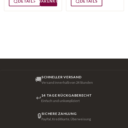
DETAILS
WARENKORB
DETAILS
SCHNELLER VERSAND
🚚
Versand innerhalb von 24 Stunden
14 TAGE RÜCKGABERECHT
↩
Einfach und unkompliziert
SICHERE ZAHLUNG
🔒
PayPal, Kreditkarte, Überweisung