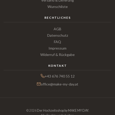
Versand & Lieferung
Wunschliste
RECHTLICHES
AGB
Datenschutz
FAQ
Impressum
Widerruf & Rückgabe
KONTAKT
+43 676 740 55 12
office@make-my-day.at
© 2026
Der Hochzeitsshop by MAKE MY DAY
.