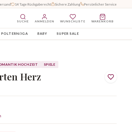
Versand
14 Tage Rückgaberecht
Sichere Zahlung
Persönlicher Service
SUCHE
ANMELDEN
WUNSCHLISTE
WARENKORB
POLTERN/JGA
BABY
SUPER SALE
OMANTIK HOCHZEIT
SPIELE
rten Herz
n