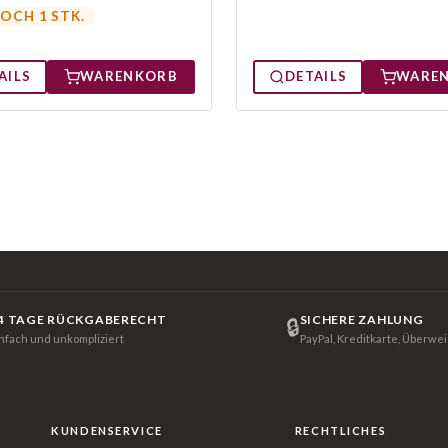
OCH 1 STK.
AILS
WARENKORB
DETAILS
WARE
4 TAGE RÜCKGABERECHT
SICHERE ZAHLUNG
🔒
infach und unkompliziert
PayPal, Kreditkarte, Überwe
KUNDENSERVICE
RECHTLICHES