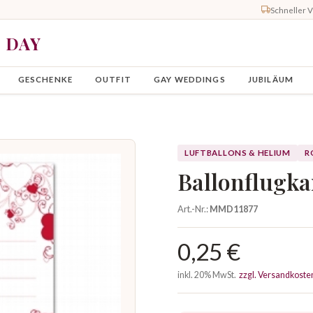
Schneller 
Y DAY
GESCHENKE
OUTFIT
GAY WEDDINGS
JUBILÄUM
LUFTBALLONS & HELIUM
R
Ballonflugka
Art.-Nr.:
MMD11877
0,25 €
inkl. 20% MwSt.
zzgl. Versandkoste