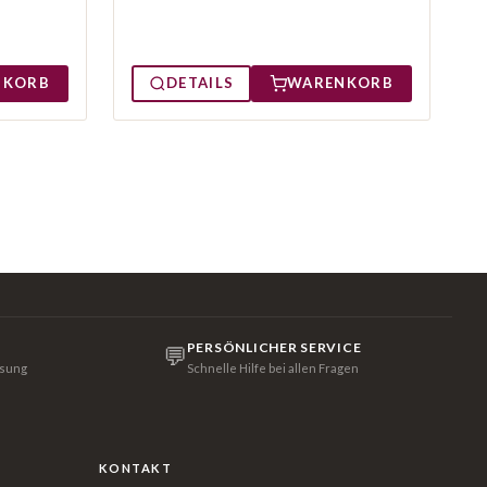
NKORB
DETAILS
WARENKORB
PERSÖNLICHER SERVICE
💬
isung
Schnelle Hilfe bei allen Fragen
KONTAKT