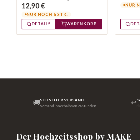
12,90 €
NUR N
NUR NOCH 6 STK.
DETAILS
WARENKORB
DET
SCHNELLER VERSAND
1
🚚
↩
Versand innerhalb von 24 Stunden
E
Der Hochzeitsshop by MAKE