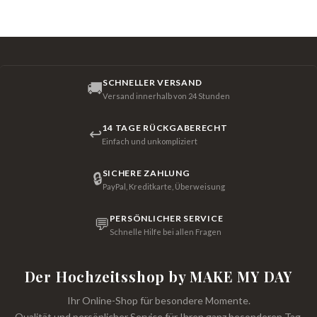
SCHNELLER VERSAND
🚚
Versand innerhalb von 24 Stunden
14 TAGE RÜCKGABERECHT
↩
Einfach und unkompliziert
SICHERE ZAHLUNG
🔒
PayPal, Kreditkarte, Überweisung
PERSÖNLICHER SERVICE
💬
Schnelle Hilfe bei allen Fragen
Der Hochzeitsshop by MAKE MY DAY
Ihr Online-Shop für besondere Momente.
Qualität und persönlicher Service für Ihren ganz besonderen Tag.