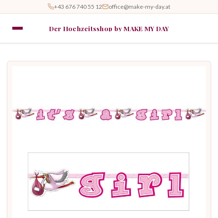
+43 676 740 55 12
office@make-my-day.at
Der Hochzeitsshop by MAKE MY DAY