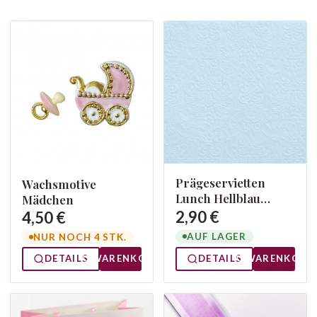
Prägeservietten
Wachsmotive
Lunch Hellblau
Mädchen
13305508
2,90 €
4,50 €
AUF LAGER
NUR NOCH 4 STK.
DETAILS
WARENKORB
DETAILS
WARENKORB