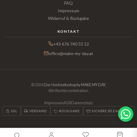
FAQ
Impressum
Widerruf & Rückgabe
KONTAKT
+43 676 740 55 12
office@make-my-day.at
© 2026
Der Hochzeitsshop by MAKE MY DAY
.
Alle Rechte vorbehalten.
Impressum
AGB
Datenschutz
SSL
VERSAND
RÜCKGABE
SICHERE BEZAHLUNG