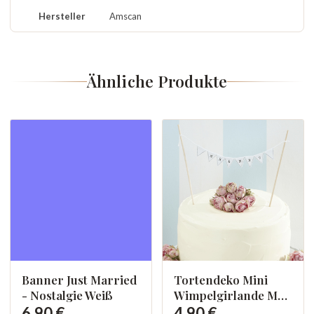
Hersteller
Amscan
Ähnliche Produkte
Banner Just Married
Tortendeko Mini
- Nostalgie Weiß
Wimpelgirlande Mr.
& Mrs.
6,90 €
4,90 €