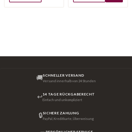
SCHNELLER VERSAND
🚚
Versand innerhalb von 24 Stunden
14 TAGE RÜCKGABERECHT
↩
Einfach und unkompliziert
SICHERE ZAHLUNG
🔒
PayPal, Kreditkarte, Überweisung
PERSÖNLICHER SERVICE