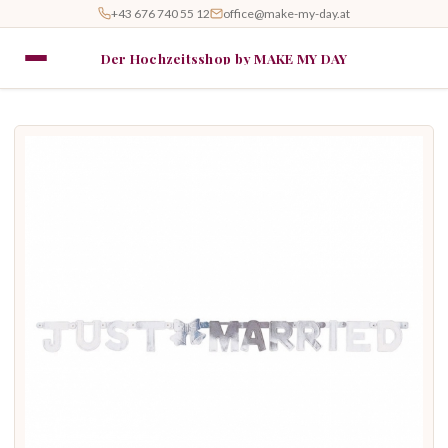
+43 676 740 55 12
office@make-my-day.at
Der Hochzeitsshop by MAKE MY DAY