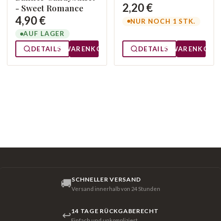
2,20 €
- Sweet Romance
4,90 €
NUR NOCH 1 STK.
AUF LAGER
DETAILS
WARENKORB
DETAILS
WARENKORB
SCHNELLER VERSAND
🚚
Versand innerhalb von 24 Stunden
14 TAGE RÜCKGABERECHT
↩
Einfach und unkompliziert