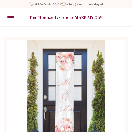
+43 676 740 55 12
office@make-my-day.at
Der Hochzeitsshop by MAKE MY DAY