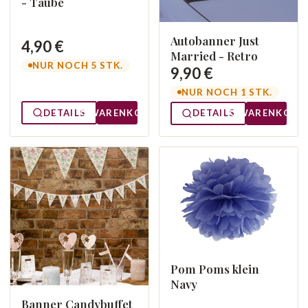
- Taube
Autobanner Just
4,90 €
Married - Retro
NUR NOCH 5 STK.
9,90 €
NUR NOCH 1 STK.
DETAILS
WARENKORB
DETAILS
WARENKORB
Pom Poms klein
Navy
Banner Candybuffet