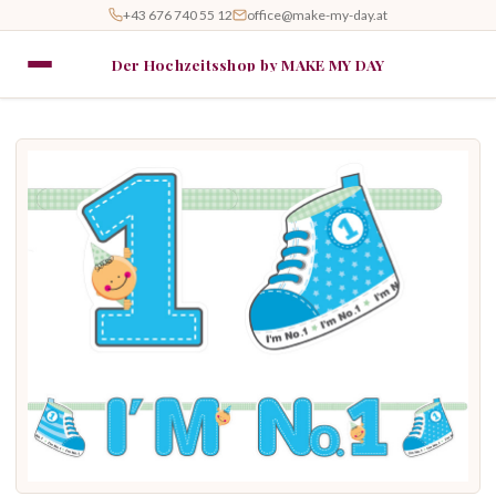
+43 676 740 55 12
office@make-my-day.at
Der Hochzeitsshop by MAKE MY DAY