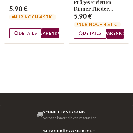
Prägeservietten
5,90 €
Dinner Flieder
14005506
5,90 €
NUR NOCH 4 STK.
NUR NOCH 4 STK.
DETAILS
WARENKORB
DETAILS
WARENKORB
SCHNELLER VERSAND
🚚
Versand innerhalb von 24 Stunden
14 TAGE RÜCKGABERECHT