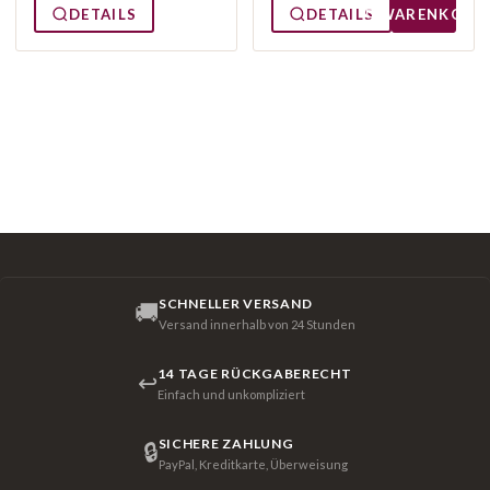
DETAILS
DETAILS
WARENKORB
SCHNELLER VERSAND
🚚
Versand innerhalb von 24 Stunden
14 TAGE RÜCKGABERECHT
↩
Einfach und unkompliziert
SICHERE ZAHLUNG
🔒
PayPal, Kreditkarte, Überweisung