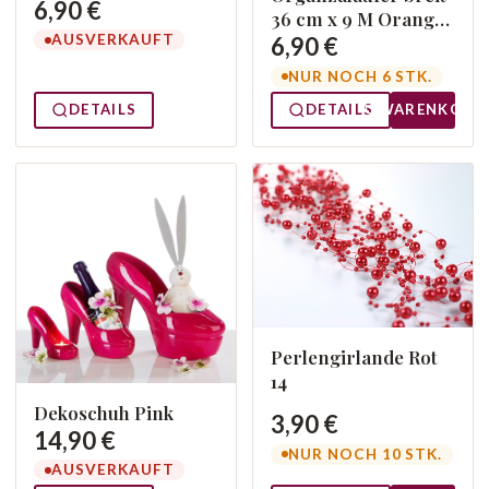
6,90 €
36 cm x 9 M Orange
AUSVERKAUFT
005
6,90 €
NUR NOCH 6 STK.
DETAILS
DETAILS
WARENKORB
Perlengirlande Rot
14
Dekoschuh Pink
3,90 €
14,90 €
NUR NOCH 10 STK.
AUSVERKAUFT