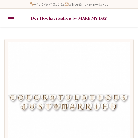
+43 676 740 55 12
office@make-my-day.at
Der Hochzeitsshop by MAKE MY DAY