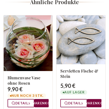
Ähnliche Produkte
Servietten Fische &
Stein
Blumenvase Vase
ohne Rosen
5,90 €
9,90 €
AUF LAGER
NUR NOCH 3 STK.
DETAILS
WARENKORB
DETAILS
WARENKORB