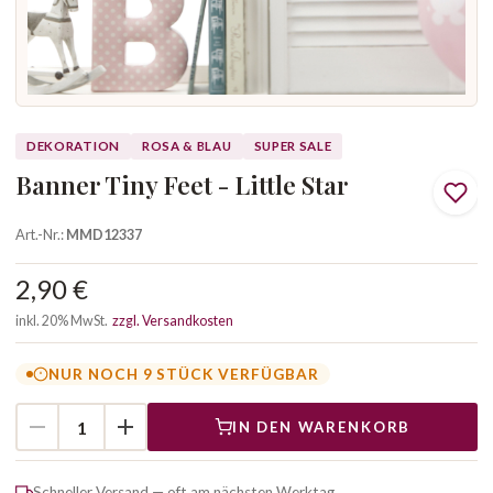
DEKORATION
ROSA & BLAU
SUPER SALE
Banner Tiny Feet - Little Star
Art.-Nr.:
MMD12337
2,90 €
inkl. 20% MwSt.
zzgl. Versandkosten
NUR NOCH 9 STÜCK VERFÜGBAR
IN DEN WARENKORB
Schneller Versand — oft am nächsten Werktag