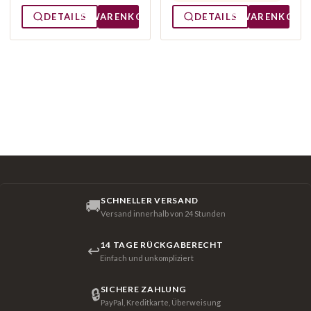
DETAILS
WARENKORB
DETAILS
WARENKORB
SCHNELLER VERSAND
🚚
Versand innerhalb von 24 Stunden
14 TAGE RÜCKGABERECHT
↩
Einfach und unkompliziert
SICHERE ZAHLUNG
🔒
PayPal, Kreditkarte, Überweisung