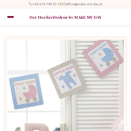
+43 676 740 55 12
office@make-my-day.at
Der Hochzeitsshop by MAKE MY DAY