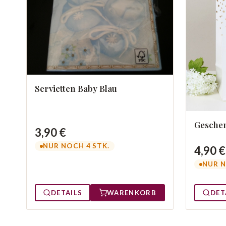
Servietten Baby Blau
Gesche
3,90 €
NUR NOCH 4 STK.
4,90 €
NUR N
DETAILS
WARENKORB
DET