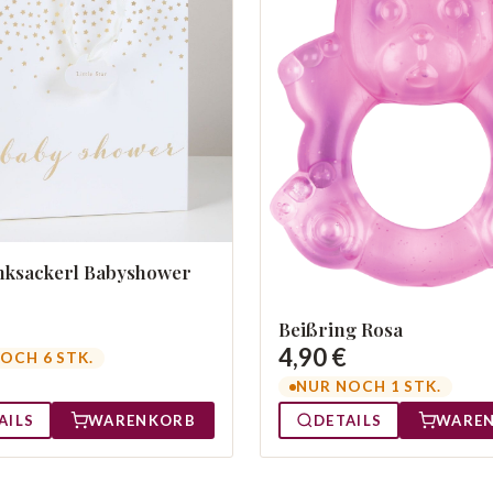
nksackerl Babyshower
Beißring Rosa
4,90 €
OCH 6 STK.
NUR NOCH 1 STK.
AILS
WARENKORB
DETAILS
WARE