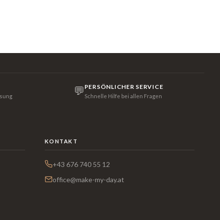
PERSÖNLICHER SERVICE
💬
isung
Schnelle Hilfe bei allen Fragen
KONTAKT
+43 676 740 55 12
office@make-my-day.at