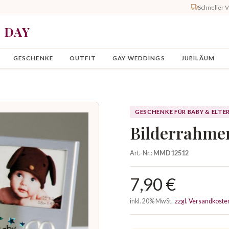
Schneller 
Y DAY
GESCHENKE
OUTFIT
GAY WEDDINGS
JUBILÄUM
GESCHENKE FÜR BABY & ELTE
Bilderrahme
Art.-Nr.:
MMD12512
7,90 €
inkl. 20% MwSt.
zzgl. Versandkoste