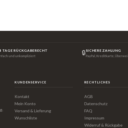
4 TAGE RÜCKGABERECHT
SICHERE ZAHLUNG
🔒
infach und unkompliziert
PayPal, Kreditkarte, Überwe
KUNDENSERVICE
RECHTLICHES
Kontakt
AGB
Mein Konto
Datenschutz
g.
Versand & Lieferung
FAQ
Wunschliste
Impressum
Widerruf & Rückgabe