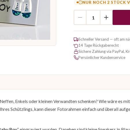
NUR NOCH 2 STÜCK 
Schneller Versand — oft am n
14 Tage Rückgaberecht
Sichere Zahlung via PayPal, K
Persönlicher Kundenservice
 Neffen, Enkels oder kleinen Verwandten schenken? Wie wäre es mi
o Ihres Schützlings, kann dieser Fotorahmen einfach und überall aufge
Baby Boy
“ eingraviert wurden. Daneben sind kleine Sneakers in Blau