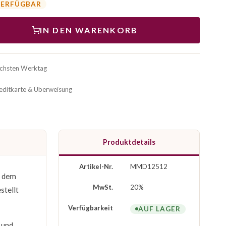
VERFÜGBAR
IN DEN WARENKORB
ächsten Werktag
reditkarte & Überweisung
Produktdetails
Artikel-Nr.
MMD12512
t dem
MwSt.
20%
stellt
Verfügbarkeit
AUF LAGER
 und