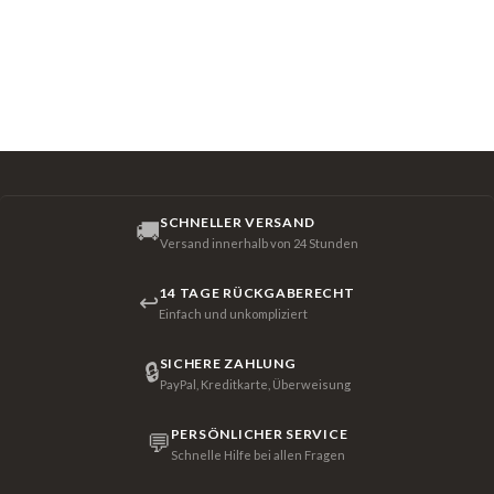
SCHNELLER VERSAND
🚚
Versand innerhalb von 24 Stunden
14 TAGE RÜCKGABERECHT
↩
Einfach und unkompliziert
SICHERE ZAHLUNG
🔒
PayPal, Kreditkarte, Überweisung
PERSÖNLICHER SERVICE
💬
Schnelle Hilfe bei allen Fragen