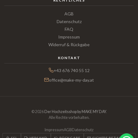
RECHTLICHES
AGB
Datenschutz
FAQ
Impressum
Widerruf & Rückgabe
KONTAKT
+43 676 740 55 12
office@make-my-day.at
© 2026
Der Hochzeitsshop by MAKE MY DAY
.
Alle Rechte vorbehalten.
Impressum
AGB
Datenschutz
SSL
VERSAND
RÜCKGABE
SICHERE BEZAHLUNG