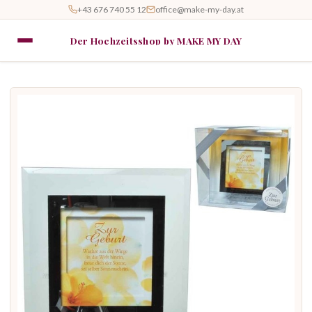
+43 676 740 55 12
office@make-my-day.at
Der Hochzeitsshop by MAKE MY DAY