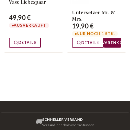
Vase Liebespaar
Untersetzer Mr. &
49,90 €
Mrs.
19,90 €
AUSVERKAUFT
NUR NOCH 1 STK.
DETAILS
DETAILS
WARENKORB
SCHNELLER VERSAND
🚚
Versand innerhalb von 24 Stunden