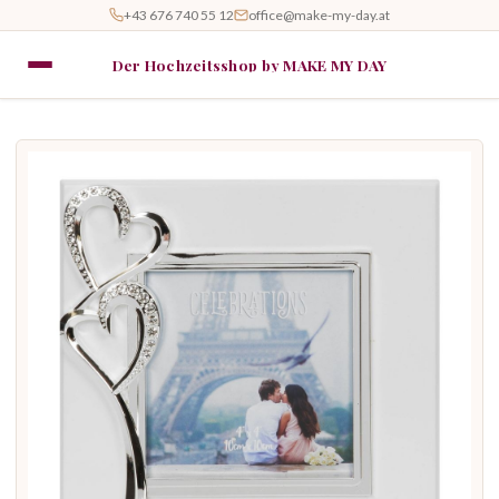
+43 676 740 55 12
office@make-my-day.at
Der Hochzeitsshop by MAKE MY DAY