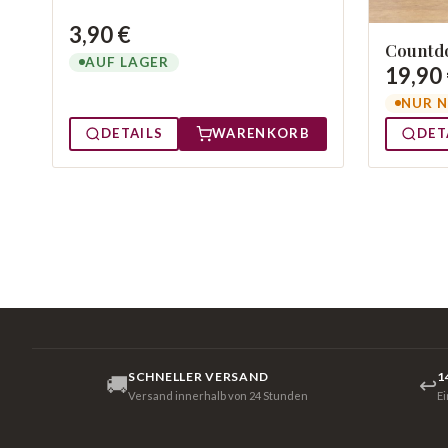
3,90 €
Countd
AUF LAGER
19,90
NUR N
DETAILS
WARENKORB
DET
SCHNELLER VERSAND
1
🚚
↩
Versand innerhalb von 24 Stunden
E