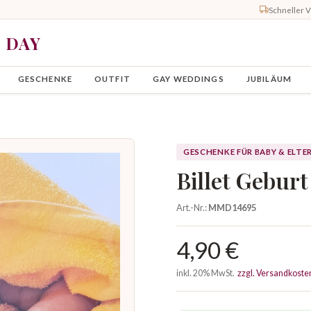
Schneller 
Y DAY
GESCHENKE
OUTFIT
GAY WEDDINGS
JUBILÄUM
GESCHENKE FÜR BABY & ELTE
Billet Geburt
Art.-Nr.:
MMD14695
4,90 €
inkl. 20% MwSt.
zzgl. Versandkoste