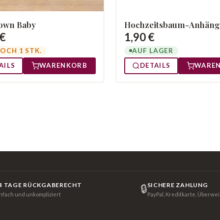
own Baby
Hochzeitsbaum-Anhäng
 €
1,90 €
OCH 1 STK.
AUF LAGER
AILS
WARENKORB
DETAILS
WARE
4 TAGE RÜCKGABERECHT
SICHERE ZAHLUNG
🔒
infach und unkompliziert
PayPal, Kreditkarte, Überwe