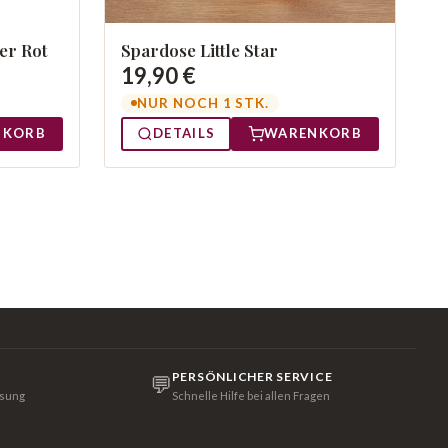
er Rot
Spardose Little Star
19,90 €
NUR NOCH 1 STK.
NKORB
DETAILS
WARENKORB
PERSÖNLICHER SERVICE
💬
isung
Schnelle Hilfe bei allen Fragen