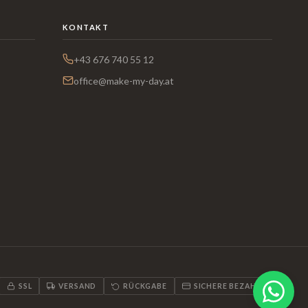
KONTAKT
+43 676 740 55 12
office@make-my-day.at
SSL
VERSAND
RÜCKGABE
SICHERE BEZAHLUNG