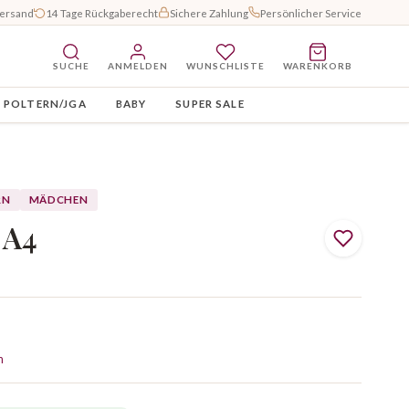
Versand
14 Tage Rückgaberecht
Sichere Zahlung
Persönlicher Service
SUCHE
ANMELDEN
WUNSCHLISTE
WARENKORB
POLTERN/JGA
BABY
SUPER SALE
RN
MÄDCHEN
 A4
n