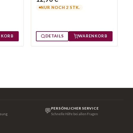
NUR NOCH 2 STK.
NKORB
DETAILS
WARENKORB
PERSÖNLICHER SERVICE
💬
isung
Schnelle Hilfe bei allen Fragen