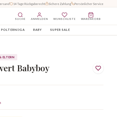
Versand
14 Tage Rückgaberecht
Sichere Zahlung
Persönlicher Service
SUCHE
ANMELDEN
WUNSCHLISTE
WARENKORB
POLTERN/JGA
BABY
SUPER SALE
& ELTERN
uvert Babyboy
n