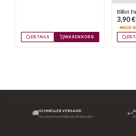
Billet 
3,90 €
NUR N
DETAILS
WARENKORB
DET
SCHNELLER VERSAND
1
🚚
↩
Versand innerhalb von 24 Stunden
E