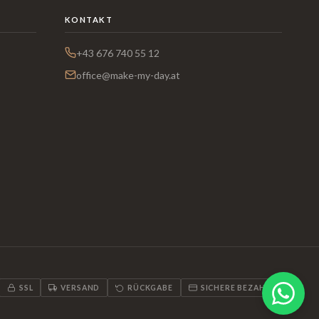
KONTAKT
+43 676 740 55 12
office@make-my-day.at
SSL
VERSAND
RÜCKGABE
SICHERE BEZAHLUNG