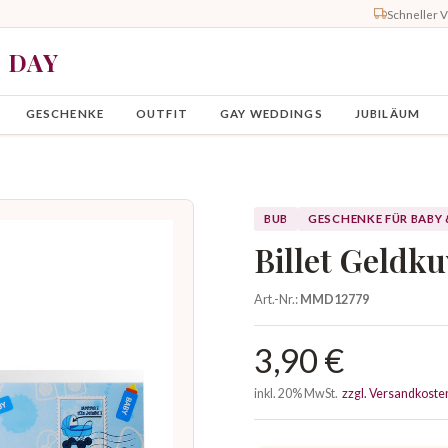
Schneller 
Y DAY
GESCHENKE
OUTFIT
GAY WEDDINGS
JUBILÄUM
BUB
GESCHENKE FÜR BABY 
Billet Geldk
Art.-Nr.:
MMD12779
3,90 €
inkl. 20% MwSt.
zzgl. Versandkoste