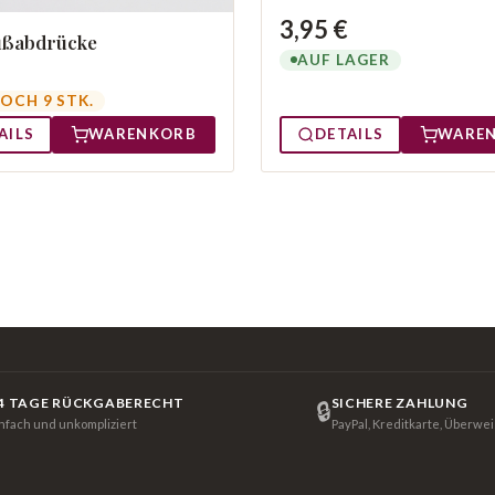
3,95 €
Fußabdrücke
AUF LAGER
OCH 9 STK.
AILS
WARENKORB
DETAILS
WARE
4 TAGE RÜCKGABERECHT
SICHERE ZAHLUNG
🔒
infach und unkompliziert
PayPal, Kreditkarte, Überwe