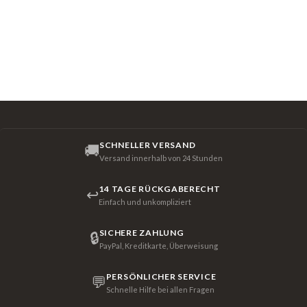
SCHNELLER VERSAND
🚚
Versand innerhalb von 24 Stunden
14 TAGE RÜCKGABERECHT
↩
Einfach und unkompliziert
SICHERE ZAHLUNG
🔒
PayPal, Kreditkarte, Überweisung
PERSÖNLICHER SERVICE
💬
Schnelle Hilfe bei allen Fragen