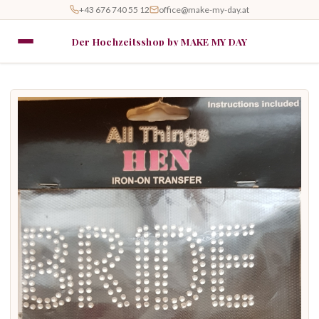
+43 676 740 55 12
office@make-my-day.at
Der Hochzeitsshop by MAKE MY DAY