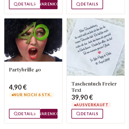
DETAILS
WARENKORB
DETAILS
Partybrille 40
Taschentuch Freier
4,90 €
Text
NUR NOCH 6 STK.
39,90 €
AUSVERKAUFT
DETAILS
WARENKORB
DETAILS