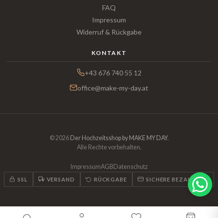
FAQ
Impressum
Widerruf & Rückgabe
KONTAKT
+43 676 740 55 12
office@make-my-day.at
© 2026
Der Hochzeitsshop by MAKE MY DAY
.
Alle Rechte vorbehalten.
Impressum
AGB
Datenschutz
SSL
VERSAND
RÜCKGABE
SICHERE BEZAHLUNG