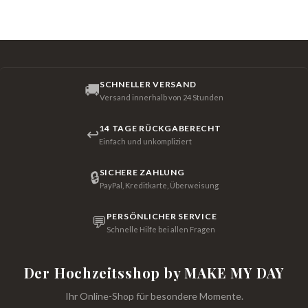
SCHNELLER VERSAND
🚚
Versand innerhalb von 24 Stunden
14 TAGE RÜCKGABERECHT
↩
Einfach und unkompliziert
SICHERE ZAHLUNG
🔒
PayPal, Kreditkarte, Überweisung
PERSÖNLICHER SERVICE
💬
Schnelle Hilfe bei allen Fragen
Der Hochzeitsshop by MAKE MY DAY
Ihr Online-Shop für besondere Momente.