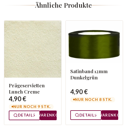
Ähnliche Produkte
Satinband 12mm
Dunkelgrün
Prägeservietten
4,90 €
Lunch Creme
4,90 €
NUR NOCH 8 STK.
NUR NOCH 9 STK.
DETAILS
WARENKORB
DETAILS
WARENKORB