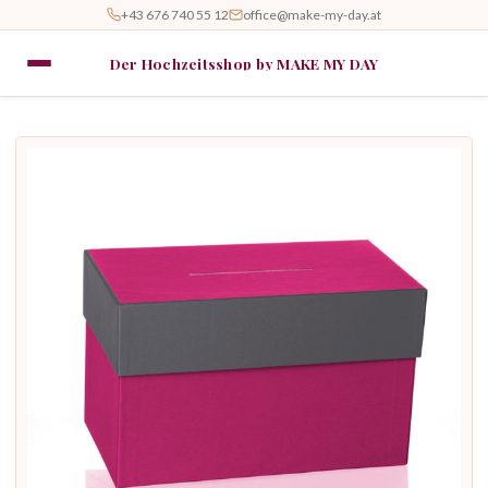
+43 676 740 55 12
office@make-my-day.at
Der Hochzeitsshop by MAKE MY DAY