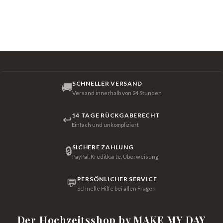
SCHNELLER VERSAND
🚚
Versand innerhalb von 24 Stunden
14 TAGE RÜCKGABERECHT
↩
Einfach und unkompliziert
SICHERE ZAHLUNG
🔒
PayPal, Kreditkarte, Überweisung
PERSÖNLICHER SERVICE
💬
Schnelle Hilfe bei allen Fragen
Der Hochzeitsshop by MAKE MY DAY