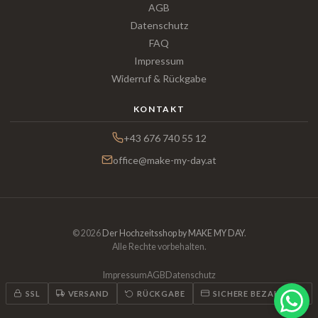
AGB
Datenschutz
FAQ
Impressum
Widerruf & Rückgabe
KONTAKT
+43 676 740 55 12
office@make-my-day.at
© 2026
Der Hochzeitsshop by MAKE MY DAY
.
Alle Rechte vorbehalten.
Impressum
AGB
Datenschutz
SSL
VERSAND
RÜCKGABE
SICHERE BEZAHLUNG