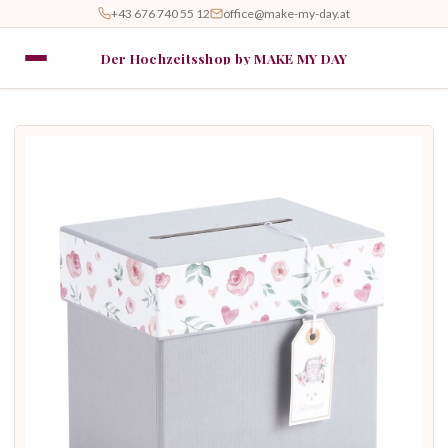
+43 676 740 55 12
office@make-my-day.at
Der Hochzeitsshop by MAKE MY DAY