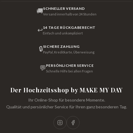
SCHNELLER VERSAND
🚚
Versand innerhalb von 24 Stunden
14 TAGE RÜCKGABERECHT
↩
Einfach und unkompliziert
SICHERE ZAHLUNG
🔒
PayPal, Kreditkarte, Überweisung
PERSÖNLICHER SERVICE
💬
Schnelle Hilfe bei allen Fragen
Der Hochzeitsshop by MAKE MY DAY
Ihr Online-Shop für besondere Momente.
Qualität und persönlicher Service für Ihren ganz besonderen Tag.