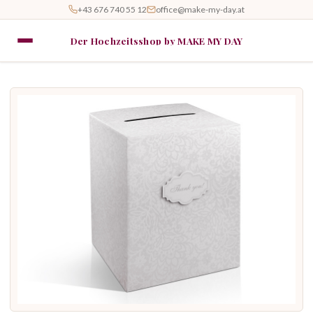
+43 676 740 55 12
office@make-my-day.at
Der Hochzeitsshop by MAKE MY DAY