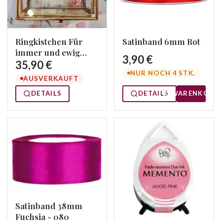
Ringkistchen Für
Satinband 6mm Rot
immer und ewig
3,90 €
Gold
35,90 €
NUR NOCH 4 STK.
AUSVERKAUFT
DETAILS
DETAILS
WARENKORB
Satinband 38mm
Fuchsia - 080