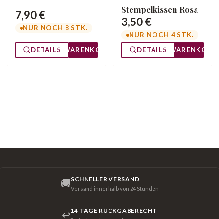
Stempelkissen Rosa
7,90 €
3,50 €
NUR NOCH 8 STK.
NUR NOCH 4 STK.
DETAILS
WARENKORB
DETAILS
WARENKORB
SCHNELLER VERSAND
🚚
Versand innerhalb von 24 Stunden
14 TAGE RÜCKGABERECHT
↩