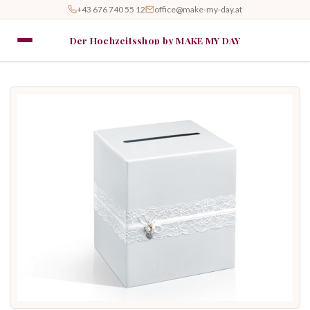
+43 676 740 55 12
office@make-my-day.at
Der Hochzeitsshop by MAKE MY DAY