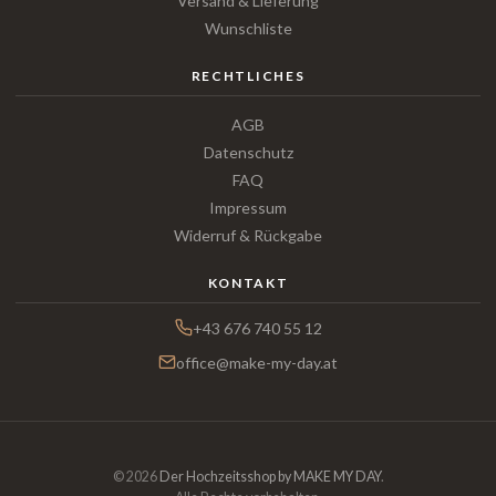
Versand & Lieferung
Wunschliste
RECHTLICHES
AGB
Datenschutz
FAQ
Impressum
Widerruf & Rückgabe
KONTAKT
+43 676 740 55 12
office@make-my-day.at
© 2026
Der Hochzeitsshop by MAKE MY DAY
.