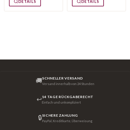
DETAILS
DETAILS
SCHNELLER VERSAND
🚚
Versand innerhalb von 24 Stunden
14 TAGE RÜCKGABERECHT
↩
Einfach und unkompliziert
SICHERE ZAHLUNG
🔒
PayPal, Kreditkarte, Überweisung