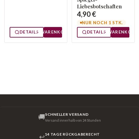
Liebesbotschaften
4,90 €
NUR NOCH 1 STK.
DETAILS
WARENKORB
DETAILS
WARENKORB
SCHNELLER VERSAND
🚚
Versand innerhalb von 24 Stunden
14 TAGE RÜCKGABERECHT
↩