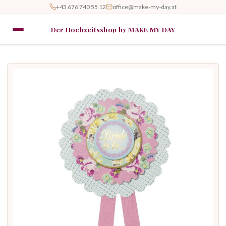
+43 676 740 55 12
office@make-my-day.at
Der Hochzeitsshop by MAKE MY DAY