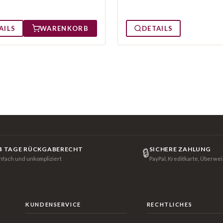
AILS
WARENKORB
DETAILS
4 TAGE RÜCKGABERECHT
SICHERE ZAHLUNG
🔒
infach und unkompliziert
PayPal, Kreditkarte, Überwe
KUNDENSERVICE
RECHTLICHES