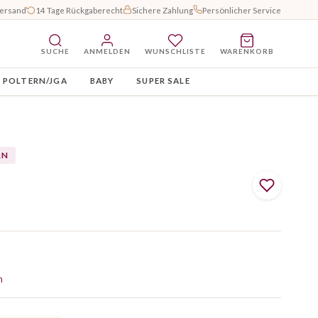
Versand
14 Tage Rückgaberecht
Sichere Zahlung
Persönlicher Service
SUCHE
ANMELDEN
WUNSCHLISTE
WARENKORB
POLTERN/JGA
BABY
SUPER SALE
RN
n