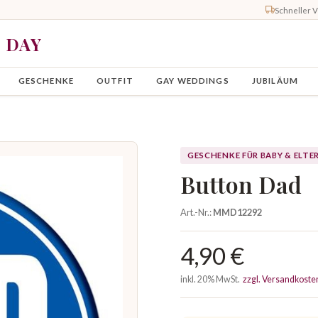
Schneller 
Y DAY
GESCHENKE
OUTFIT
GAY WEDDINGS
JUBILÄUM
GESCHENKE FÜR BABY & ELTE
Button Dad
Art.-Nr.:
MMD12292
4,90 €
inkl. 20% MwSt.
zzgl. Versandkoste