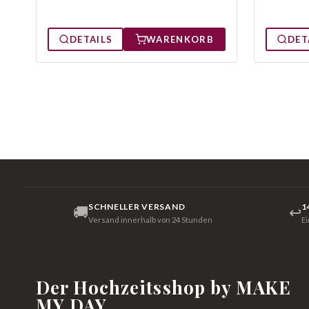
DETAILS
WARENKORB
DET
SCHNELLER VERSAND
1
🚚
↩
Versand innerhalb von 24 Stunden
E
Der Hochzeitsshop by MAKE
MY DAY