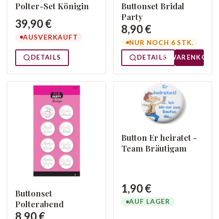
Polter-Set Königin
Buttonset Bridal
Party
39,90 €
8,90 €
AUSVERKAUFT
NUR NOCH 6 STK.
DETAILS
DETAILS
WARENKORB
Button Er heiratet -
Team Bräutigam
1,90 €
Buttonset
AUF LAGER
Polterabend
8,90 €