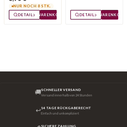
NUR NOCH 8 STK.
DETAILS
WARENKORB
DETAILS
WARENKORB
SCHNELLER VERSAND
🚚
Versand innerhalb von 24 Stunden
14 TAGE RÜCKGABERECHT
↩
Einfach und unkompliziert
SICHERE ZAHLUNG