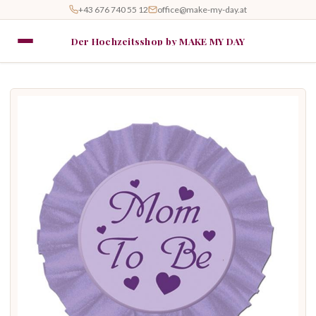
+43 676 740 55 12
office@make-my-day.at
Der Hochzeitsshop by MAKE MY DAY