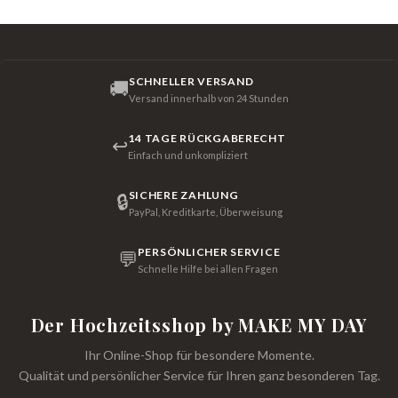
SCHNELLER VERSAND
🚚
Versand innerhalb von 24 Stunden
14 TAGE RÜCKGABERECHT
↩
Einfach und unkompliziert
SICHERE ZAHLUNG
🔒
PayPal, Kreditkarte, Überweisung
PERSÖNLICHER SERVICE
💬
Schnelle Hilfe bei allen Fragen
Der Hochzeitsshop by MAKE MY DAY
Ihr Online-Shop für besondere Momente.
Qualität und persönlicher Service für Ihren ganz besonderen Tag.