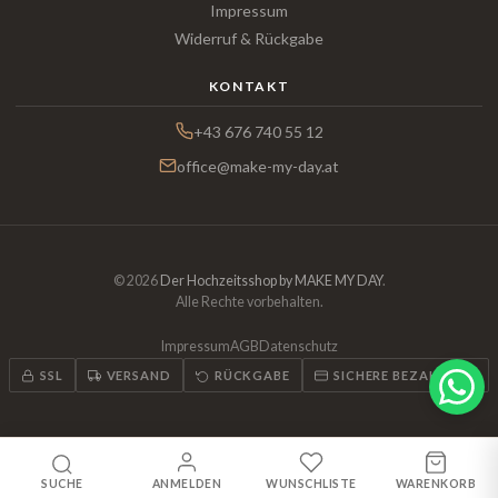
Impressum
Widerruf & Rückgabe
KONTAKT
+43 676 740 55 12
office@make-my-day.at
© 2026
Der Hochzeitsshop by MAKE MY DAY
.
Alle Rechte vorbehalten.
Impressum
AGB
Datenschutz
SSL
VERSAND
RÜCKGABE
SICHERE BEZAHLUNG
SUCHE
ANMELDEN
WUNSCHLISTE
WARENKORB